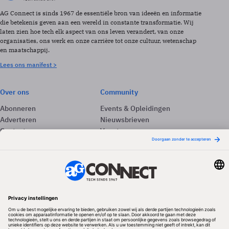
AG Connect is sinds 1967 de essentiële bron van ideeën en informatie
die betekenis geven aan een wereld in constante transformatie. Wij
laten zien hoe tech elk aspect van ons leven verandert, van onze
organisaties, ons werk en onze carrière tot onze cultuur, wetenschap
en maatschappij.
Lees ons manifest >
Over ons
Community
Abonneren
Events & Opleidingen
Adverteren
Nieuwsbrieven
Contact
Vacatures
Colofon
Whitepapers
Onze app
Privacyinstellingen
Volg ons