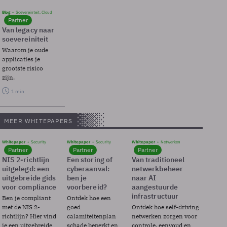
Blog
Soevereinteit, Cloud
Partner
Van legacy naar
soevereiniteit
Waarom je oude
applicaties je
grootste risico
zijn.
1 min
MEER WHITEPAPERS
Whitepaper
Security
Whitepaper
Security
Whitepaper
Netwerken
Partner
Partner
Partner
NIS 2-richtlijn
Een storing of
Van traditioneel
uitgelegd: een
cyberaanval:
netwerkbeheer
uitgebreide gids
ben je
naar AI
voor compliance
voorbereid?
aangestuurde
infrastructuur
Ben je compliant
Ontdek hoe een
met de NIS 2-
goed
Ontdek hoe self-driving
richtlijn? Hier vind
calamiteitenplan
netwerken zorgen voor
je een uitgebreide
schade beperkt en
controle, eenvoud en