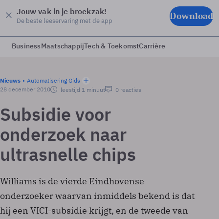
Jouw vak in je broekzak!
Download
De beste leeservaring met de app
Business
Maatschappij
Tech & Toekomst
Carrière
Nieuws
Automatisering Gids
28 december 2010
leestijd 1 minuut
0 reacties
Subsidie voor
onderzoek naar
ultrasnelle chips
Williams is de vierde Eindhovense
onderzoeker waarvan inmiddels bekend is dat
hij een VICI-subsidie krijgt, en de tweede van