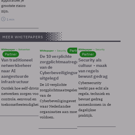
applicaties je
grootste risico
zijn.
1 min
MEER WHITEPAPERS
Whitepaper
Netwerken
Whitepaper
Security
Partner
Whitepaper
Security
Partner
Partner
De 10 verplichte
Van traditioneel
Security als
zorgplichtmaatregelen
netwerkbeheer
cultuur - maak
van de
naar AI
van regels
Cyberbeveiligingswet
aangestuurde
bewust gedrag
uitgelegd
infrastructuur
Cybersecurity
De 10 verplichte
Ontdek hoe self-driving
werkt pas echt als
zorgplichtmaatregelen
netwerken zorgen voor
regels, techniek en
van de
controle, eenvoud en
bewust gedrag
Cyberbeveiligingswet
toekomstbestendigheid.
samenkomen in de
waar Nederlandse
dagelijkse
organisaties aan moeten
praktijk.
voldoen.