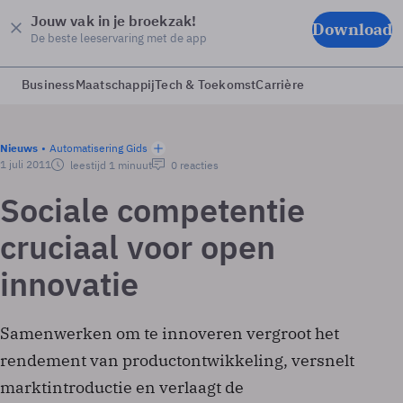
Jouw vak in je broekzak!
Download
De beste leeservaring met de app
Business
Maatschappij
Tech & Toekomst
Carrière
Nieuws
Automatisering Gids
1 juli 2011
leestijd 1 minuut
0 reacties
Sociale competentie
cruciaal voor open
innovatie
Samenwerken om te innoveren vergroot het
rendement van productontwikkeling, versnelt
marktintroductie en verlaagt de