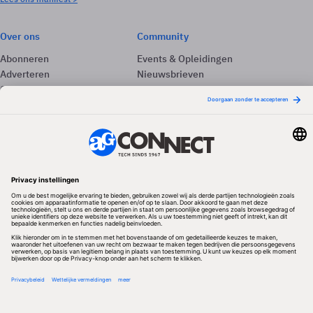
Over ons
Community
Abonneren
Events & Opleidingen
Adverteren
Nieuwsbrieven
Contact
Vacatures
Colofon
Whitepapers
Onze app
Privacyinstellingen
Volg ons
Redactionele partner
Algemene Voorwaarden & Copyrights
Privacy & Cookies