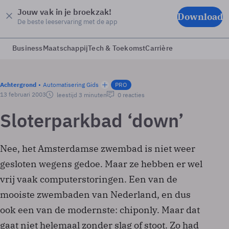
Jouw vak in je broekzak!
Download
De beste leeservaring met de app
Business
Maatschappij
Tech & Toekomst
Carrière
Achtergrond
Automatisering Gids
PRO
13 februari 2003
leestijd 3 minuten
0 reacties
Sloterparkbad ‘down’
Nee, het Amsterdamse zwembad is niet weer
gesloten wegens gedoe. Maar ze hebben er wel
vrij vaak computerstoringen. Een van de
mooiste zwembaden van Nederland, en dus
ook een van de modernste: chip­only. Maar dat
gaat niet helemaal zonder slag of stoot. Zo had