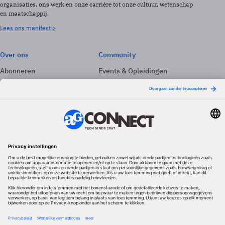
organisaties, ons werk en onze carrière tot onze cultuur, wetenschap
en maatschappij.
Lees ons manifest >
Over ons
Community
Abonneren
Events & Opleidingen
Adverteren
Nieuwsbrieven
Contact
Vacatures
Colofon
Whitepapers
Onze app
Privacyinstellingen
Volg ons
Redactionele partner