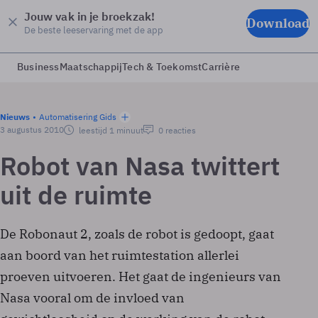
Jouw vak in je broekzak!
Download
De beste leeservaring met de app
Business
Maatschappij
Tech & Toekomst
Carrière
Nieuws
Automatisering Gids
3 augustus 2010
leestijd 1 minuut
0 reacties
Robot van Nasa twittert
uit de ruimte
De Robonaut 2, zoals de robot is gedoopt, gaat
aan boord van het ruimtestation allerlei
proeven uitvoeren. Het gaat de ingenieurs van
Nasa vooral om de invloed van