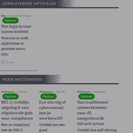
GERELATEERDE ARTIKELEN
Blog
Soevereinteit, Cloud
Partner
Van legacy naar
soevereiniteit
Waarom je oude
applicaties je
grootste risico
zijn.
1 min
MEER WHITEPAPERS
Whitepaper
Security
Whitepaper
Security
Whitepaper
Netwerken
Partner
Partner
Partner
NIS 2-richtlijn
Een storing of
Van traditioneel
uitgelegd: een
cyberaanval:
netwerkbeheer
uitgebreide gids
ben je
naar AI
voor compliance
voorbereid?
aangestuurde
infrastructuur
Ben je compliant
Ontdek hoe een
met de NIS 2-
goed
Ontdek hoe self-driving