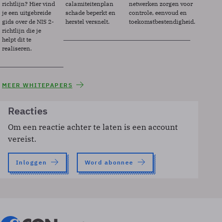
richtlijn? Hier vind
calamiteitenplan
netwerken zorgen voor
je een uitgebreide
schade beperkt en
controle, eenvoud en
gids over de NIS 2-
herstel versnelt.
toekomstbestendigheid.
richtlijn die je
helpt dit te
realiseren.
MEER WHITEPAPERS
Reacties
Om een reactie achter te laten is een account
vereist.
Inloggen
Word abonnee