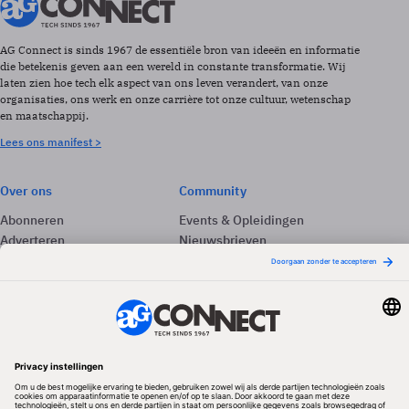
AG Connect is sinds 1967 de essentiële bron van ideeën en informatie
die betekenis geven aan een wereld in constante transformatie. Wij
laten zien hoe tech elk aspect van ons leven verandert, van onze
organisaties, ons werk en onze carrière tot onze cultuur, wetenschap
en maatschappij.
Lees ons manifest >
Over ons
Community
Abonneren
Events & Opleidingen
Adverteren
Nieuwsbrieven
Contact
Vacatures
Colofon
Whitepapers
Onze app
Privacyinstellingen
Volg ons