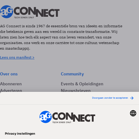
AG Connect is sinds 1967 de essentiële bron van ideeën en informatie
die betekenis geven aan een wereld in constante transformatie. Wij
laten zien hoe tech elk aspect van ons leven verandert, van onze
organisaties, ons werk en onze carrière tot onze cultuur, wetenschap
en maatschappij.
Lees ons manifest >
Over ons
Community
Abonneren
Events & Opleidingen
Adverteren
Nieuwsbrieven
Contact
Vacatures
Colofon
Whitepapers
Onze app
Privacyinstellingen
Volg ons