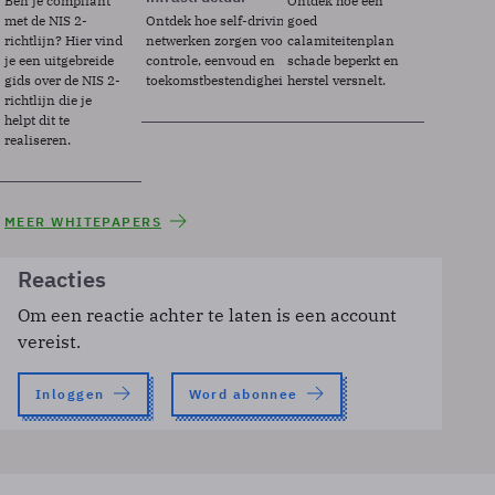
Ben je compliant
Ontdek hoe een
met de NIS 2-
Ontdek hoe self-driving
goed
richtlijn? Hier vind
netwerken zorgen voor
calamiteitenplan
je een uitgebreide
controle, eenvoud en
schade beperkt en
gids over de NIS 2-
toekomstbestendigheid.
herstel versnelt.
richtlijn die je
helpt dit te
realiseren.
MEER WHITEPAPERS
Reacties
Om een reactie achter te laten is een account
vereist.
Inloggen
Word abonnee