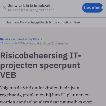
Jouw vak in je broekzak!
Download
De beste leeservaring met de app
Business
Maatschappij
Tech & Toekomst
Carrière
Nieuws
Automatisering Gids
17 december 2009
leestijd 1 minuut
0 reacties
Risicobeheersing IT-
projecten speerpunt
VEB
Volgens de VEB ondervinden bedrijven
regelmatig problemen bij hun IT-plannen en
worden aandeelhouders daar nauwelijks over