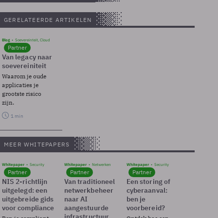
GERELATEERDE ARTIKELEN
Blog
Soevereinteit, Cloud
Partner
Van legacy naar
soevereiniteit
Waarom je oude
applicaties je
grootste risico
zijn.
1 min
MEER WHITEPAPERS
Whitepaper
Security
Whitepaper
Netwerken
Whitepaper
Security
Partner
Partner
Partner
NIS 2-richtlijn
Van traditioneel
Een storing of
uitgelegd: een
netwerkbeheer
cyberaanval:
uitgebreide gids
naar AI
ben je
voor compliance
aangestuurde
voorbereid?
infrastructuur