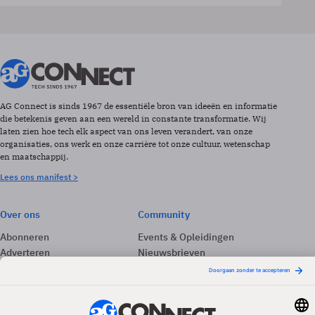
AG Connect is sinds 1967 de essentiële bron van ideeën en informatie
die betekenis geven aan een wereld in constante transformatie. Wij
laten zien hoe tech elk aspect van ons leven verandert, van onze
organisaties, ons werk en onze carrière tot onze cultuur, wetenschap
en maatschappij.
Lees ons manifest >
Over ons
Community
Abonneren
Events & Opleidingen
Adverteren
Nieuwsbrieven
Contact
Vacatures
Colofon
Whitepapers
Onze app
Privacyinstellingen