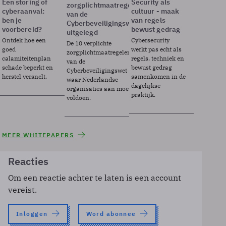
Een storing of
Security als
zorgplichtmaatregelen
cyberaanval:
cultuur - maak
van de
ben je
van regels
Cyberbeveiligingswet
voorbereid?
bewust gedrag
uitgelegd
Ontdek hoe een
Cybersecurity
De 10 verplichte
goed
werkt pas echt als
zorgplichtmaatregelen
calamiteitenplan
regels, techniek en
van de
schade beperkt en
bewust gedrag
Cyberbeveiligingswet
herstel versnelt.
samenkomen in de
waar Nederlandse
dagelijkse
organisaties aan moeten
praktijk.
voldoen.
MEER WHITEPAPERS
Reacties
Om een reactie achter te laten is een account
vereist.
Inloggen
Word abonnee