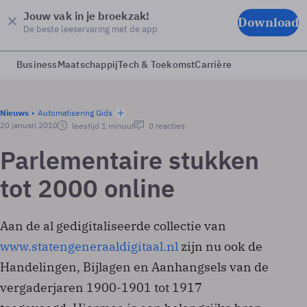
Jouw vak in je broekzak!
Download
De beste leeservaring met de app
Business
Maatschappij
Tech & Toekomst
Carrière
Nieuws
Automatisering Gids
20 januari 2010
leestijd 1 minuut
0 reacties
Parlementaire stukken
tot 2000 online
Aan de al gedigitaliseerde collectie van
www.statengeneraaldigitaal.nl
zijn nu ook de
Handelingen, Bijlagen en Aanhangsels van de
vergaderjaren 1900-1901 tot 1917