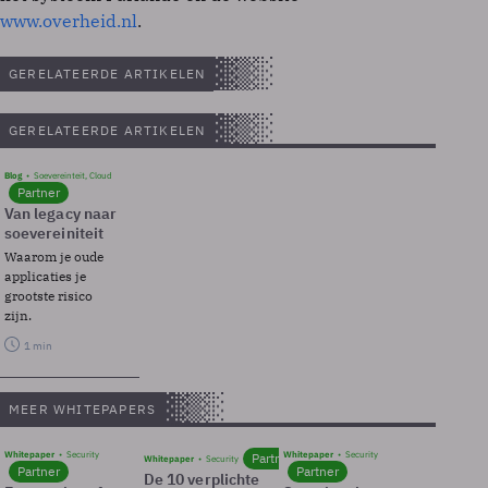
www.overheid.nl
.
GERELATEERDE ARTIKELEN
GERELATEERDE ARTIKELEN
Blog
Soevereinteit, Cloud
Partner
Van legacy naar
soevereiniteit
Waarom je oude
applicaties je
grootste risico
zijn.
1 min
MEER WHITEPAPERS
Whitepaper
Security
Whitepaper
Security
Partner
Whitepaper
Security
Partner
Partner
De 10 verplichte