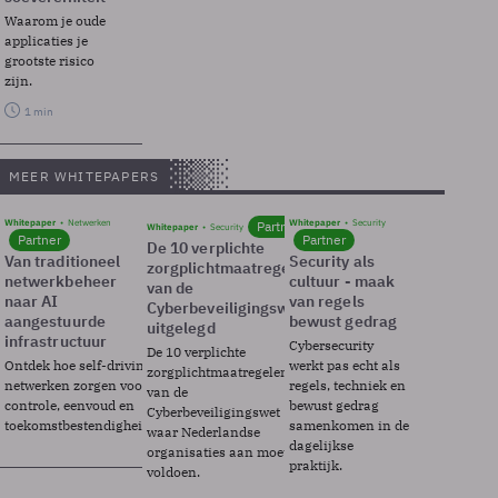
Waarom je oude
applicaties je
grootste risico
zijn.
1 min
MEER WHITEPAPERS
Whitepaper
Netwerken
Whitepaper
Security
Partner
Whitepaper
Security
Partner
Partner
De 10 verplichte
Van traditioneel
Security als
zorgplichtmaatregelen
netwerkbeheer
cultuur - maak
van de
naar AI
van regels
Cyberbeveiligingswet
aangestuurde
bewust gedrag
uitgelegd
infrastructuur
Cybersecurity
De 10 verplichte
Ontdek hoe self-driving
werkt pas echt als
zorgplichtmaatregelen
netwerken zorgen voor
regels, techniek en
van de
controle, eenvoud en
bewust gedrag
Cyberbeveiligingswet
toekomstbestendigheid.
samenkomen in de
waar Nederlandse
dagelijkse
organisaties aan moeten
praktijk.
voldoen.