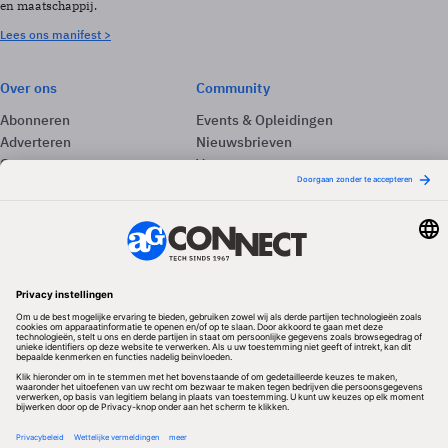
en maatschappij.
Lees ons manifest >
Over ons
Community
Abonneren
Events & Opleidingen
Adverteren
Nieuwsbrieven
Contact
Vacatures
Colofon
Whitepapers
Onze app
Privacyinstellingen
Volg ons
Redactionele partner