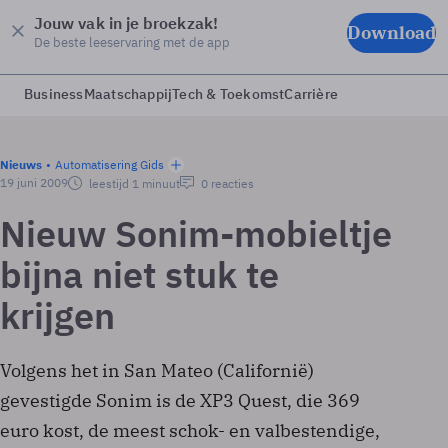
Jouw vak in je broekzak!
Download
De beste leeservaring met de app
Business
Maatschappij
Tech & Toekomst
Carrière
Nieuws
Automatisering Gids
19 juni 2009
leestijd 1 minuut
0 reacties
Nieuw Sonim-mobieltje
bijna niet stuk te
krijgen
Volgens het in San Mateo (Californië)
gevestigde Sonim is de XP3 Quest, die 369
euro kost, de meest schok- en valbestendige,