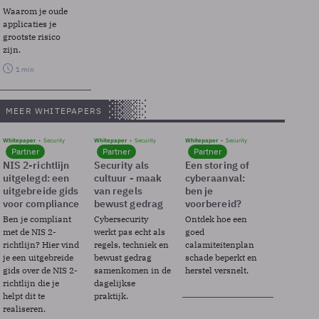
Waarom je oude
applicaties je
grootste risico
zijn.
1 min
MEER WHITEPAPERS
Whitepaper
Security
Whitepaper
Security
Whitepaper
Security
Partner
Partner
Partner
NIS 2-richtlijn
Security als
Een storing of
uitgelegd: een
cultuur - maak
cyberaanval:
uitgebreide gids
van regels
ben je
voor compliance
bewust gedrag
voorbereid?
Ben je compliant
Cybersecurity
Ontdek hoe een
met de NIS 2-
werkt pas echt als
goed
richtlijn? Hier vind
regels, techniek en
calamiteitenplan
je een uitgebreide
bewust gedrag
schade beperkt en
gids over de NIS 2-
samenkomen in de
herstel versnelt.
richtlijn die je
dagelijkse
helpt dit te
praktijk.
realiseren.