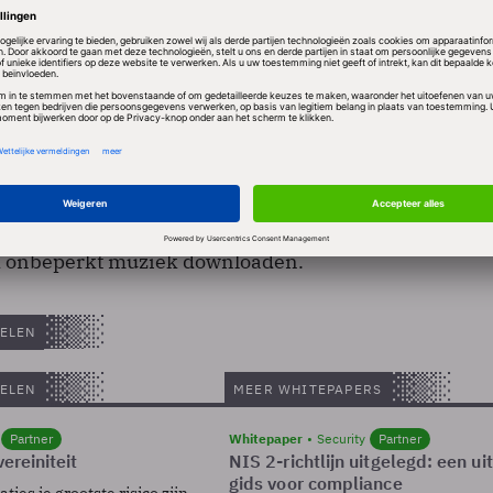
est Buy de concurrentie aan met Apple, dat al enkele
etaalde downloads van muziekbestanden. Napster te
er 700.000 gebruikers. Het merendeel kan voor een
 onbeperkt muziek downloaden.
ELEN
ELEN
MEER WHITEPAPERS
Partner
Whitepaper
Security
Partner
ereiniteit
NIS 2-richtlijn uitgelegd: een u
gids voor compliance
ies je grootste risico zijn.