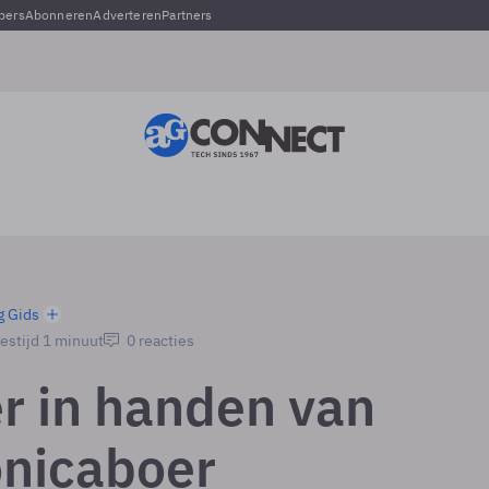
pers
Abonneren
Adverteren
Partners
g Gids
estijd 1 minuut
0 reacties
r in handen van
onicaboer