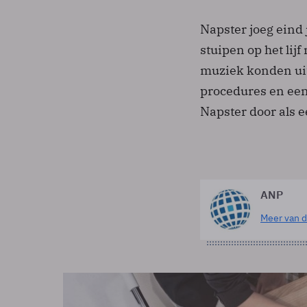
Napster joeg eind
stuipen op het lij
muziek konden uitw
procedures en een 
Napster door als 
ANP
Meer van d