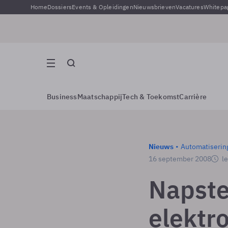
Home
Dossiers
Events & Opleidingen
Nieuwsbrieven
Vacatures
Whitepa
Business
Maatschappij
Tech & Toekomst
Carrière
Nieuws
Automatiserin
16 september 2008
le
Napste
elektr