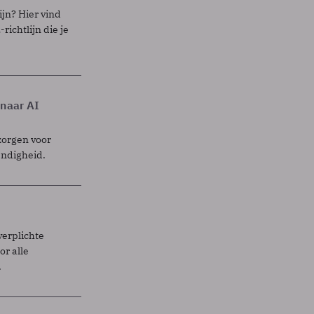
ijn? Hier vind
richtlijn die je
 naar AI
zorgen voor
endigheid.
verplichte
r alle
.