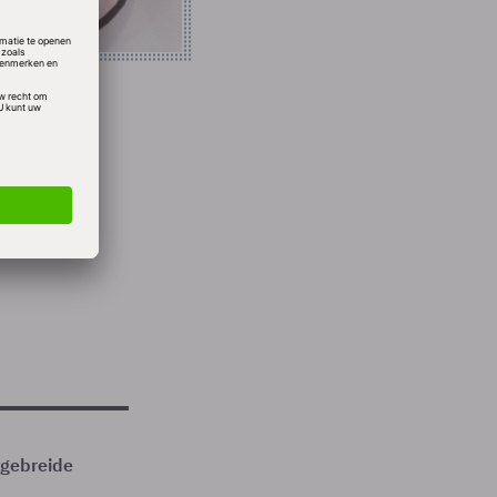
 jaren
lde
 vast
itgebreide