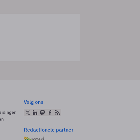
Volg ons
eidingen
en
Redactionele partner