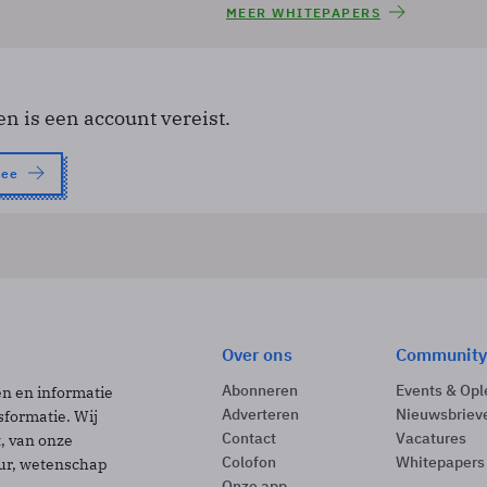
MEER WHITEPAPERS
en is een account vereist.
nee
Over ons
Community
Abonneren
Events & Opl
ën en informatie
Adverteren
Nieuwsbriev
sformatie. Wij
Contact
Vacatures
t, van onze
Colofon
Whitepapers
uur, wetenschap
Onze app