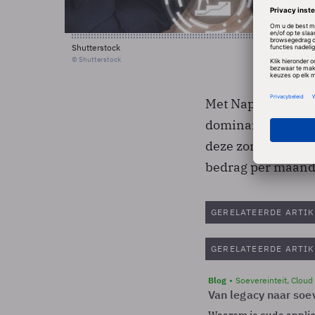
Shutterstock
© Shutterstock
Met Napster gaat B
dominant is met b
deze zomer ongeve
bedrag per maand
GERELATEERDE ARTIK
GERELATEERDE ARTIK
Blog
Soevereinteit, Cloud
Van legacy naar soev
Waarom je oude applicat