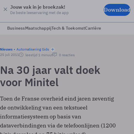
Jouw vak in je broekzak!
Download
De beste leeservaring met de app
Business
Maatschappij
Tech & Toekomst
Carrière
Nieuws
Automatisering Gids
25 juli 2011
leestijd 1 minuut
0 reacties
Na 30 jaar valt doek
voor Minitel
Toen de Franse overheid eind jaren zeventig
de ontwikkeling van een tekstueel
informatiesysteem op basis van
dataverbindingen via de telefoonlijnen (1200