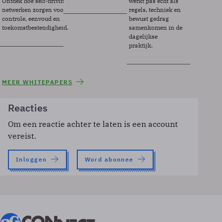
Ontdek hoe self-driving
werkt pas echt als
netwerken zorgen voor
regels, techniek en
controle, eenvoud en
bewust gedrag
toekomstbestendigheid.
samenkomen in de
dagelijkse
praktijk.
MEER WHITEPAPERS
Reacties
Om een reactie achter te laten is een account
vereist.
Inloggen
Word abonnee