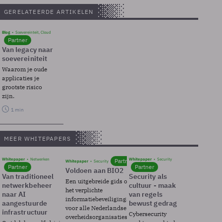
GERELATEERDE ARTIKELEN
Blog
Soevereinteit, Cloud
Partner
Van legacy naar
soevereiniteit
Waarom je oude
applicaties je
grootste risico
zijn.
1 min
MEER WHITEPAPERS
Whitepaper
Netwerken
Whitepaper
Security
Partner
Whitepaper
Security
Partner
Partner
Voldoen aan BIO2
Van traditioneel
Security als
Een uitgebreide gids over BIO2,
netwerkbeheer
cultuur - maak
het verplichte
naar AI
van regels
informatiebeveiligingsframework
aangestuurde
bewust gedrag
voor alle Nederlandse
infrastructuur
Cybersecurity
overheidsorganisaties.