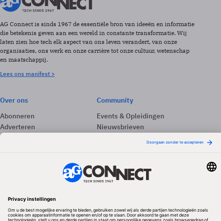
AG Connect is sinds 1967 de essentiële bron van ideeën en informatie
die betekenis geven aan een wereld in constante transformatie. Wij
laten zien hoe tech elk aspect van ons leven verandert, van onze
organisaties, ons werk en onze carrière tot onze cultuur, wetenschap
en maatschappij.
Lees ons manifest >
Over ons
Community
Abonneren
Events & Opleidingen
Adverteren
Nieuwsbrieven
Contact
Vacatures
Colofon
Whitepapers
Onze app
Privacyinstellingen
Volg ons