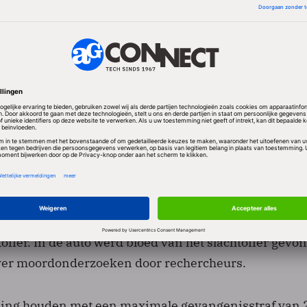
tsluitend indirect bewijs van Reisers (44) schuld wo
wijderde Reiser de passagierstoel van zijn Honda CRX
kte die stoel af. Daarna spoot hij zijn auto van binn
. De blankstaande auto werd gevonden in de buurt v
toffer. In de auto werd bloed van het slachtoffer gevo
ver moordonderzoeken door rechercheurs.
ing houden met een maximale gevangenisstraf van 2