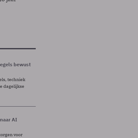
 regels bewust
els, techniek
 dagelijkse
 naar AI
zorgen voor