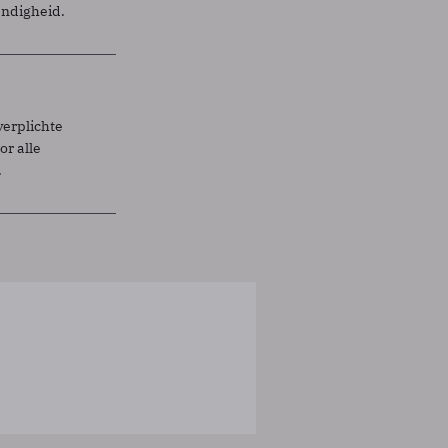
endigheid.
verplichte
r alle
.