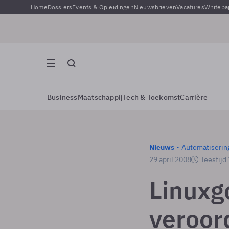
Home
Dossiers
Events & Opleidingen
Nieuwsbrieven
Vacatures
Whitepa
Business
Maatschappij
Tech & Toekomst
Carrière
Nieuws
Automatiserin
29 april 2008
leestijd
Linuxg
veroor