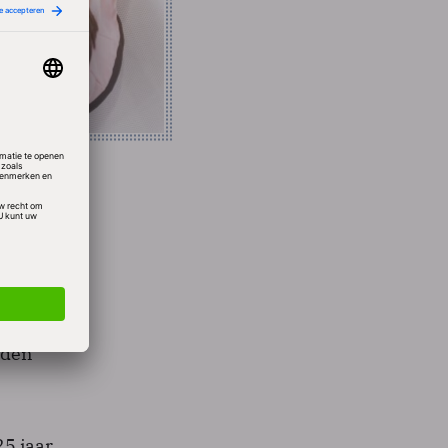
rden
 kort
en af
an de
nden
5 jaar