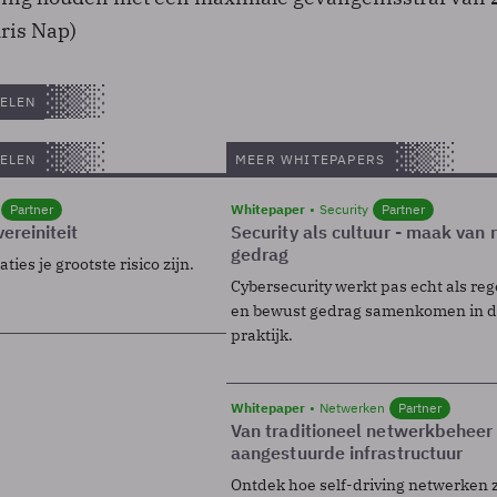
hris Nap)
ELEN
ELEN
MEER WHITEPAPERS
Partner
Whitepaper
Security
Partner
ereiniteit
Security als cultuur - maak van
gedrag
ies je grootste risico zijn.
Cybersecurity werkt pas echt als reg
en bewust gedrag samenkomen in de
praktijk.
Whitepaper
Netwerken
Partner
Van traditioneel netwerkbeheer
aangestuurde infrastructuur
Ontdek hoe self-driving netwerken 