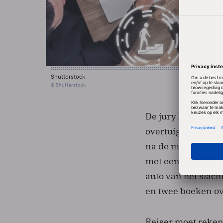
Shutterstock
© Shutterstock
De jury kon met ui
overtuigd. Zo ver
na de moord en dan
met een tuinslang
auto van het slach
en twee boeken o
Reiser moet reken