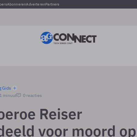
pers
Abonneren
Adverteren
Partners
g Gids
 1 minuut
0 reacties
oeroe Reiser
deeld voor moord op