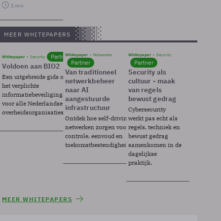
1 min
MEER WHITEPAPERS
Whitepaper
Netwerken
Whitepaper
Security
Partner
Whitepaper
Security
Partner
Partner
Voldoen aan BIO2
Van traditioneel
Security als
Een uitgebreide gids over BIO2,
netwerkbeheer
cultuur - maak
het verplichte
naar AI
van regels
informatiebeveiligingsframework
aangestuurde
bewust gedrag
voor alle Nederlandse
infrastructuur
Cybersecurity
overheidsorganisaties.
Ontdek hoe self-driving
werkt pas echt als
netwerken zorgen voor
regels, techniek en
controle, eenvoud en
bewust gedrag
toekomstbestendigheid.
samenkomen in de
dagelijkse
praktijk.
MEER WHITEPAPERS