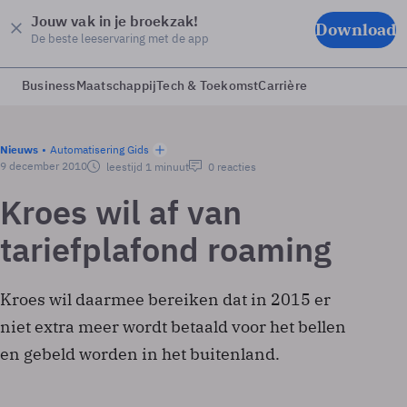
Jouw vak in je broekzak!
Download
De beste leeservaring met de app
Business
Maatschappij
Tech & Toekomst
Carrière
Nieuws
Automatisering Gids
9 december 2010
leestijd 1 minuut
0 reacties
Kroes wil af van
tariefplafond roaming
Kroes wil daarmee bereiken dat in 2015 er
niet extra meer wordt betaald voor het bellen
en gebeld worden in het buitenland.