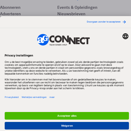
Abonneren
Events & Opleidingen
Adverteren
Nieuwsbrieven
Contact
Vacatures
Colofon
Whitepapers
Onze app
Privacyinstellingen
Volg ons
Redactionele partner
Algemene Voorwaarden & Copyrights
Privacy & Cookies