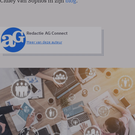
Cluley van Sophos in zijn
blog
.
Redactie AG Connect
Meer van deze auteur