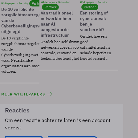
Whitepaper
Netwerken
Whitepaper
Security
Partner
Whitepaper
Security
Partner
Partner
De 10 verplichte
Van traditioneel
Een storing of
zorgplichtmaatregelen
netwerkbeheer
cyberaanval:
van de
naar AI
ben je
Cyberbeveiligingswet
aangestuurde
voorbereid?
uitgelegd
infrastructuur
Ontdek hoe een
De 10 verplichte
Ontdek hoe self-driving
goed
zorgplichtmaatregelen
netwerken zorgen voor
calamiteitenplan
van de
controle, eenvoud en
schade beperkt en
Cyberbeveiligingswet
toekomstbestendigheid.
herstel versnelt.
waar Nederlandse
organisaties aan moeten
voldoen.
MEER WHITEPAPERS
Reacties
Om een reactie achter te laten is een account
vereist.