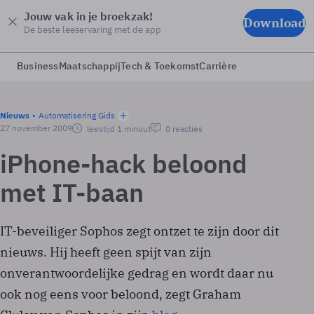
Jouw vak in je broekzak!
Download
De beste leeservaring met de app
Business
Maatschappij
Tech & Toekomst
Carrière
Nieuws
Automatisering Gids
27 november 2009
leestijd 1 minuut
0 reacties
iPhone-hack beloond
met IT-baan
IT-beveiliger Sophos zegt ontzet te zijn door dit
nieuws. Hij heeft geen spijt van zijn
onverantwoordelijke gedrag en wordt daar nu
ook nog eens voor beloond, zegt Graham