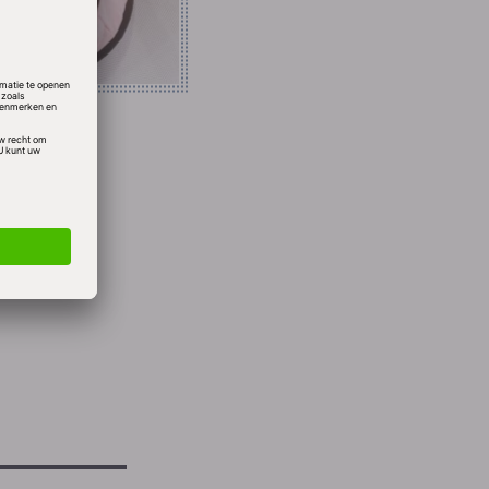
 jaar
gnose
en 2012