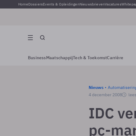
Home
Dossiers
Events & Opleidingen
Nieuwsbrieven
Vacatures
Whitepa
Business
Maatschappij
Tech & Toekomst
Carrière
Nieuws
Automatiserin
4 december 2008
lees
IDC ve
pc-mar