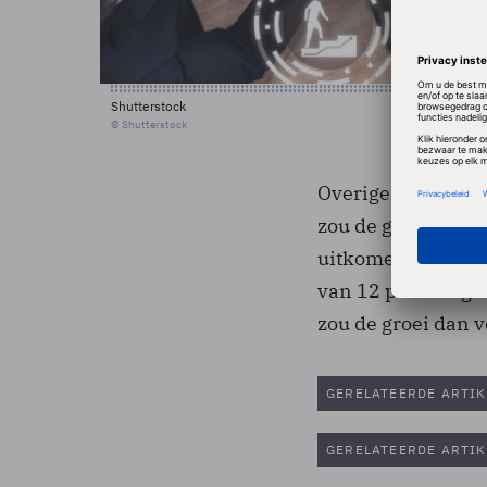
Shutterstock
© Shutterstock
Overigens heeft ID
zou de groei in aa
uitkomen. Dat hee
van 12 procent gro
zou de groei dan v
GERELATEERDE ARTIK
GERELATEERDE ARTIK