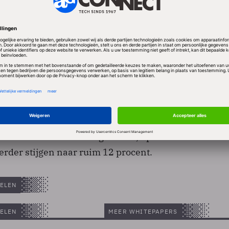
C ook de prognoses voor 2008 en 2010 bijgesteld. Dit
ntallen volgens eerdere prognoses op 15,2 procent
ft IDC teruggeschroefd naar 12,4 procent. En de pro
ei in 2010 is nu verlaagd tot 10,9 procent. In 2011 
erder stijgen naar ruim 12 procent.
ELEN
ELEN
MEER WHITEPAPERS