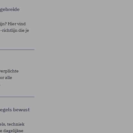
itgebreide
ijn? Hier vind
richtlijn die je
verplichte
r alle
.
 regels bewust
els, techniek
 dagelijkse