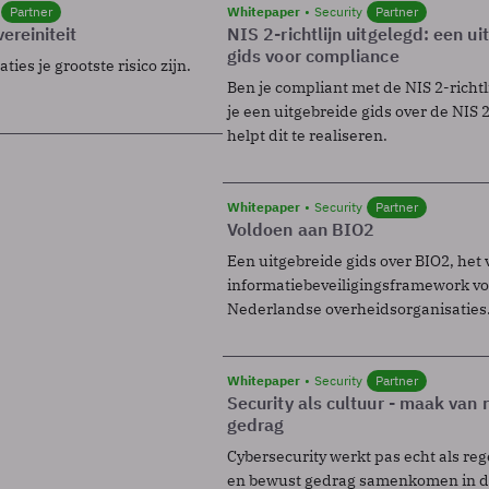
Partner
Whitepaper
Security
Partner
ereiniteit
NIS 2-richtlijn uitgelegd: een u
gids voor compliance
ies je grootste risico zijn.
Ben je compliant met de NIS 2-richtl
je een uitgebreide gids over de NIS 2-
helpt dit te realiseren.
Whitepaper
Security
Partner
Voldoen aan BIO2
Een uitgebreide gids over BIO2, het 
informatiebeveiligingsframework voo
Nederlandse overheidsorganisaties
Whitepaper
Security
Partner
Security als cultuur - maak van
gedrag
Cybersecurity werkt pas echt als reg
en bewust gedrag samenkomen in de