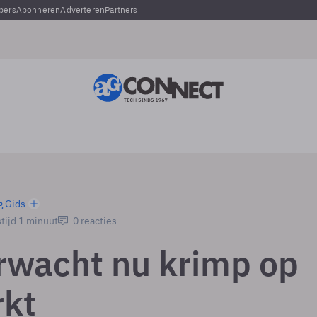
pers
Abonneren
Adverteren
Partners
g Gids
tijd 1 minuut
0 reacties
rwacht nu krimp op
kt