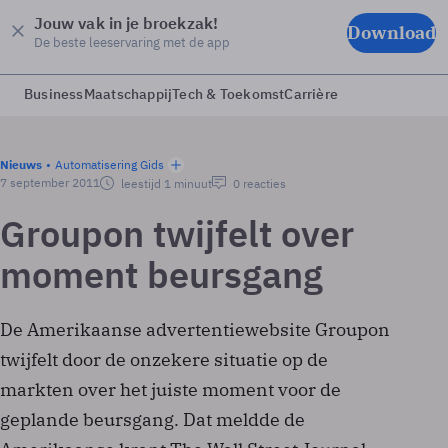
Jouw vak in je broekzak!
Download
De beste leeservaring met de app
Business
Maatschappij
Tech & Toekomst
Carrière
Nieuws
Automatisering Gids
7 september 2011
leestijd 1 minuut
0 reacties
Groupon twijfelt over
moment beursgang
De Amerikaanse advertentiewebsite Groupon
twijfelt door de onzekere situatie op de
markten over het juiste moment voor de
geplande beursgang. Dat meldde de