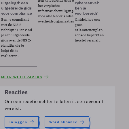
Een uitgebreide gids over BIO2,
uitgelegd: een
cyberaanval:
het verplichte
uitgebreide gids
ben je
informatiebeveiligingsframework
voor compliance
voorbereid?
voor alle Nederlandse
Ben je compliant
Ontdek hoe een
overheidsorganisaties.
met de NIS 2-
goed
richtlijn? Hier vind
calamiteitenplan
je een uitgebreide
schade beperkt en
gids over de NIS 2-
herstel versnelt.
richtlijn die je
helpt dit te
realiseren.
MEER WHITEPAPERS
Reacties
Om een reactie achter te laten is een account
vereist.
Inloggen
Word abonnee