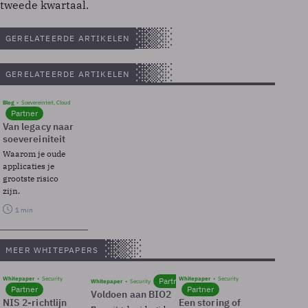
tweede kwartaal.
GERELATEERDE ARTIKELEN
GERELATEERDE ARTIKELEN
Blog
Soevereinteit, Cloud
Partner
Van legacy naar
soevereiniteit
Waarom je oude
applicaties je
grootste risico
zijn.
1 min
MEER WHITEPAPERS
Whitepaper
Security
Whitepaper
Security
Partner
Whitepaper
Security
Partner
Partner
Voldoen aan BIO2
NIS 2-richtlijn
Een storing of