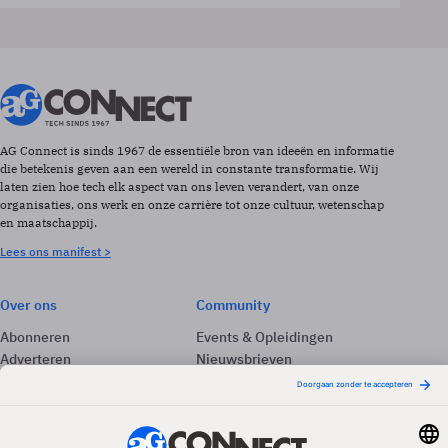
AG Connect is sinds 1967 de essentiële bron van ideeën en informatie
die betekenis geven aan een wereld in constante transformatie. Wij
laten zien hoe tech elk aspect van ons leven verandert, van onze
organisaties, ons werk en onze carrière tot onze cultuur, wetenschap
en maatschappij.
Lees ons manifest >
Over ons
Community
Abonneren
Events & Opleidingen
Adverteren
Nieuwsbrieven
Contact
Vacatures
Colofon
Whitepapers
Onze app
Privacyinstellingen