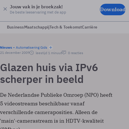
Jouw vak in je broekzak!
Download
De beste leeservaring met de app
Business
Maatschappij
Tech & Toekomst
Carrière
Nieuws
Automatisering Gids
21 december 2009
leestijd 1 minuut
0 reacties
Glazen huis via IPv6
scherper in beeld
De Nederlandse Publieke Omroep (NPO) heeft
5 videostreams beschikbaar vanaf
verschillende cameraposities. Alleen de
'main'-camerastream is in HDTV-kwaliteit