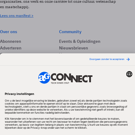
organisaties, ons werk en onze carrière tot onze cultuur, wetenschap
en maatschappij.
Lees ons manifest >
Over ons
Community
Abonneren
Events & Opleidingen
Adverteren
Nieuwsbrieven
Contact
Vacatures
Colofon
Whitepapers
Onze app
Privacyinstellingen
Volg ons
Redactionele partner