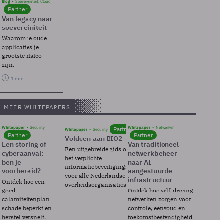
Blog
Soevereinteit, Cloud
Partner
Van legacy naar
soevereiniteit
Waarom je oude
applicaties je
grootste risico
zijn.
1 min
MEER WHITEPAPERS
Whitepaper
Security
Whitepaper
Netwerken
Partner
Whitepaper
Security
Partner
Partner
Voldoen aan BIO2
Een storing of
Van traditioneel
Een uitgebreide gids over BIO2,
cyberaanval:
netwerkbeheer
het verplichte
ben je
naar AI
informatiebeveiligingsframework
voorbereid?
aangestuurde
voor alle Nederlandse
infrastructuur
Ontdek hoe een
overheidsorganisaties.
goed
Ontdek hoe self-driving
calamiteitenplan
netwerken zorgen voor
schade beperkt en
controle, eenvoud en
herstel versnelt.
toekomstbestendigheid.