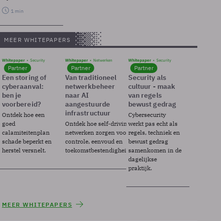
1 min
MEER WHITEPAPERS
Whitepaper
Security
Whitepaper
Netwerken
Whitepaper
Security
Partner
Partner
Partner
Een storing of
Van traditioneel
Security als
cyberaanval:
netwerkbeheer
cultuur - maak
ben je
naar AI
van regels
voorbereid?
aangestuurde
bewust gedrag
infrastructuur
Ontdek hoe een
Cybersecurity
goed
Ontdek hoe self-driving
werkt pas echt als
calamiteitenplan
netwerken zorgen voor
regels, techniek en
schade beperkt en
controle, eenvoud en
bewust gedrag
herstel versnelt.
toekomstbestendigheid.
samenkomen in de
dagelijkse
praktijk.
MEER WHITEPAPERS