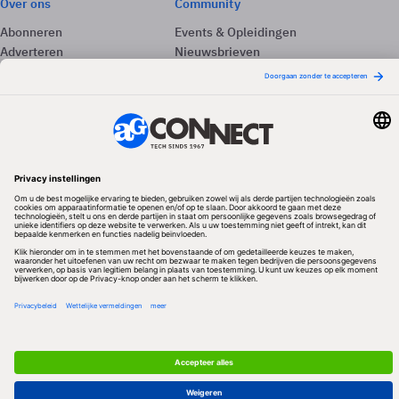
Over ons
Community
Abonneren
Events & Opleidingen
Adverteren
Nieuwsbrieven
Contact
Vacatures
Colofon
Whitepapers
Onze app
Privacyinstellingen
Volg ons
Redactionele partner
Algemene Voorwaarden & Copyrights
Privacy & Cookies