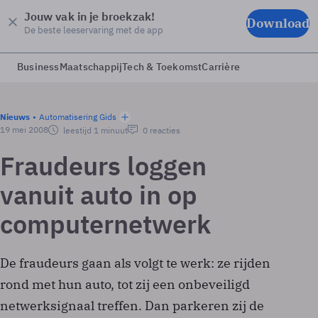
Jouw vak in je broekzak!
Download
De beste leeservaring met de app
Business
Maatschappij
Tech & Toekomst
Carrière
Nieuws
Automatisering Gids
19 mei 2008
leestijd 1 minuut
0 reacties
Fraudeurs loggen
vanuit auto in op
computernetwerk
De fraudeurs gaan als volgt te werk: ze rijden
rond met hun auto, tot zij een onbeveiligd
netwerksignaal treffen. Dan parkeren zij de