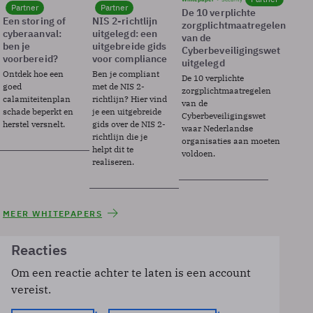
Partner
Partner
De 10 verplichte
Een storing of
NIS 2-richtlijn
zorgplichtmaatregelen
cyberaanval:
uitgelegd: een
van de
ben je
uitgebreide gids
Cyberbeveiligingswet
voorbereid?
voor compliance
uitgelegd
Ontdek hoe een
Ben je compliant
De 10 verplichte
goed
met de NIS 2-
zorgplichtmaatregelen
calamiteitenplan
richtlijn? Hier vind
van de
schade beperkt en
je een uitgebreide
Cyberbeveiligingswet
herstel versnelt.
gids over de NIS 2-
waar Nederlandse
richtlijn die je
organisaties aan moeten
helpt dit te
voldoen.
realiseren.
MEER WHITEPAPERS
Reacties
Om een reactie achter te laten is een account
vereist.