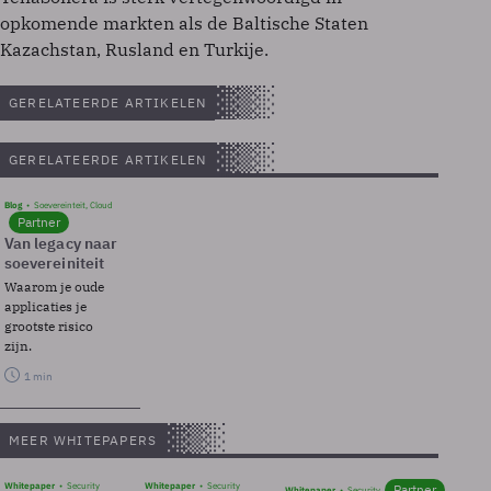
opkomende markten als de Baltische Staten
Kazachstan, Rusland en Turkije.
GERELATEERDE ARTIKELEN
GERELATEERDE ARTIKELEN
Blog
Soevereinteit, Cloud
Partner
Van legacy naar
soevereiniteit
Waarom je oude
applicaties je
grootste risico
zijn.
1 min
MEER WHITEPAPERS
Whitepaper
Security
Whitepaper
Security
Partner
Whitepaper
Security