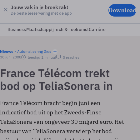
Jouw vak in je broekzak!
Download
De beste leeservaring met de app
Business
Maatschappij
Tech & Toekomst
Carrière
Nieuws
Automatisering Gids
30 juni 2008
leestijd 1 minuut
0 reacties
France Télécom trekt
bod op TeliaSonera in
France Télécom bracht begin juni een
indicatief bod uit op het Zweeds-Finse
TeliaSonera van ongeveer 30 miljard euro. Het
bestuur van TeliaSonera verwierp het bod