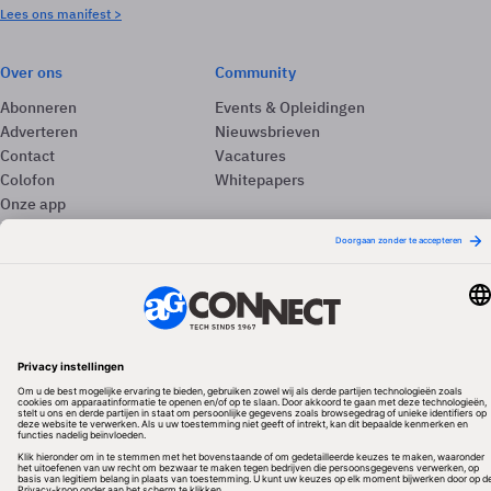
Lees ons manifest >
Over ons
Community
Abonneren
Events & Opleidingen
Adverteren
Nieuwsbrieven
Contact
Vacatures
Colofon
Whitepapers
Onze app
Privacyinstellingen
Volg ons
Redactionele partner
Algemene Voorwaarden & Copyrights