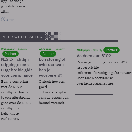
applicaties je
grootste risico
zijn.
1 min
MEER WHITEPAPERS
Whitepaper
Security
Whitepaper
Security
Partner
Whitepaper
Security
Partner
Partner
Voldoen aan BIO2
NIS 2-richtlijn
Een storing of
Een uitgebreide gids over BIO2,
uitgelegd: een
cyberaanval:
het verplichte
uitgebreide gids
ben je
informatiebeveiligingsframewor
voor compliance
voorbereid?
voor alle Nederlandse
Ben je compliant
Ontdek hoe een
overheidsorganisaties.
met de NIS 2-
goed
richtlijn? Hier vind
calamiteitenplan
je een uitgebreide
schade beperkt en
gids over de NIS 2-
herstel versnelt.
richtlijn die je
helpt dit te
realiseren.