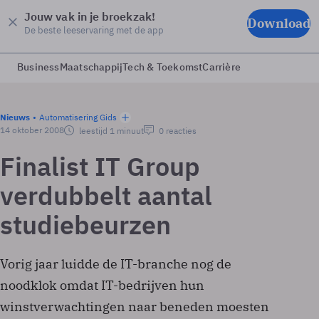
Jouw vak in je broekzak!
Download
De beste leeservaring met de app
Business
Maatschappij
Tech & Toekomst
Carrière
Nieuws
Automatisering Gids
14 oktober 2008
leestijd 1 minuut
0 reacties
Finalist IT Group
verdubbelt aantal
studiebeurzen
Vorig jaar luidde de IT-branche nog de
noodklok omdat IT-bedrijven hun
winstverwachtingen naar beneden moesten