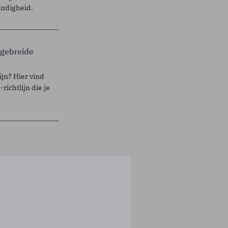
endigheid.
itgebreide
ijn? Hier vind
richtlijn die je