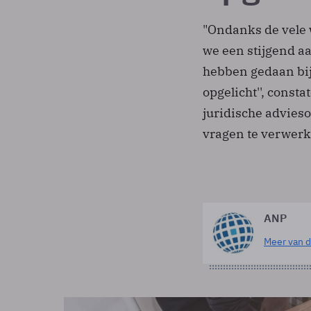
"Ondanks de vele
we een stijgend a
hebben gedaan bij
opgelicht'', const
juridische advieso
vragen te verwerk
ANP
Meer van d