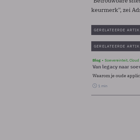
"Betrouwbare site
keurmerk'', zei Ad
GERELATEERDE ARTIK
GERELATEERDE ARTIK
Blog
Soevereinteit, Cloud
Van legacy naar soev
Waarom je oude applicat
1 min