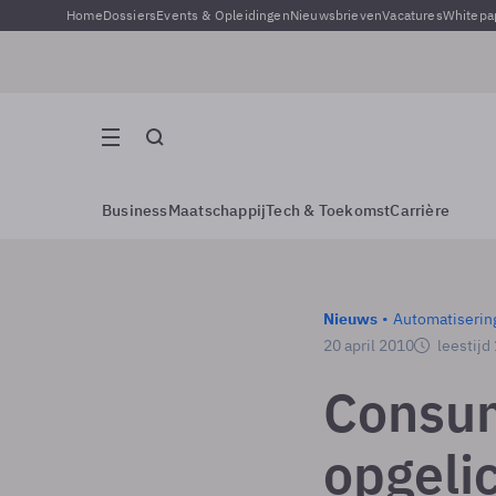
Home
Dossiers
Events & Opleidingen
Nieuwsbrieven
Vacatures
Whitepa
Business
Maatschappij
Tech & Toekomst
Carrière
Nieuws
Automatiserin
20 april 2010
leestijd
Consum
opgeli