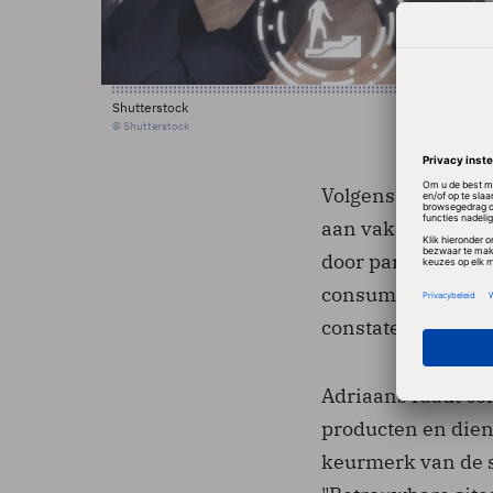
Shutterstock
© Shutterstock
Volgens de JuroFo
aan vakanties en e
door particuliere
consumentenvertro
constateert de jur
Adriaans raadt co
producten en dien
keurmerk van de s