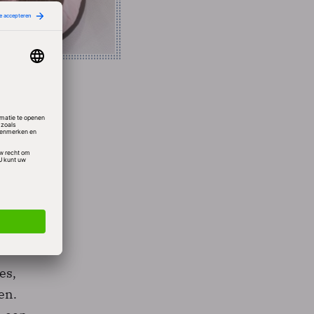
uit
acties
hillen,
es,
en.