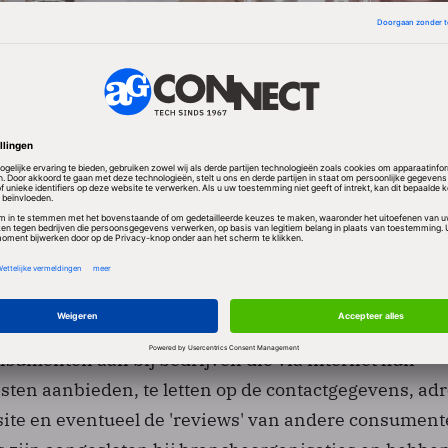
on geven consumenten via internet vooral meer geld 
lektronica. Ook zijn er steeds meer onderlinge trans
 verkoop van tweedehands producten. Het
uwen neemt toe, maar daarmee ook het aantal gesc
idisch dienstverlener.
nsumenten aan bij bedrijven die via internet hun
sten aanbieden, te letten op de contactgegevens, adr
ite en eventueel de 'reviews' van andere consument