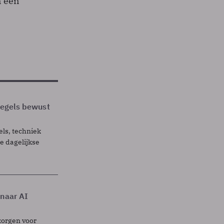
n een
 regels bewust
els, techniek
 dagelijkse
 naar AI
zorgen voor