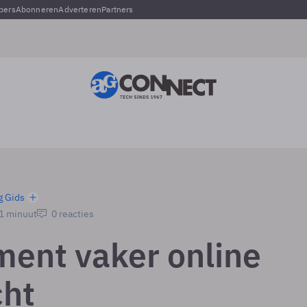
pers
Abonneren
Adverteren
Partners
g Gids
 1 minuut
0 reacties
ent vaker online
cht