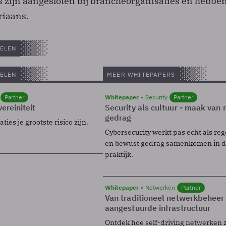
s zijn aangesloten bij brancheorganisaties en hebbe
riaans.
ELEN
ELEN
MEER WHITEPAPERS
Partner
Whitepaper
Security
Partner
ereiniteit
Security als cultuur - maak van
gedrag
ies je grootste risico zijn.
Cybersecurity werkt pas echt als reg
en bewust gedrag samenkomen in de
praktijk.
Whitepaper
Netwerken
Partner
Van traditioneel netwerkbeheer
aangestuurde infrastructuur
Ontdek hoe self-driving netwerken 