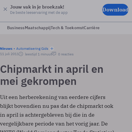
Jouw vak in je broekzak!
Download
De beste leeservaring met de app
Business
Maatschappij
Tech & Toekomst
Carrière
Nieuws
Automatisering Gids
11 juli 2011
leestijd 1 minuut
0 reacties
Chipmarkt in april en
mei gekrompen
Uit een herberekening van eerdere cijfers
blijkt bovendien nu pas dat de chipmarkt ook
in april is achtergebleven bij die in de
vergelijkbare periode van het vorig jaar. De