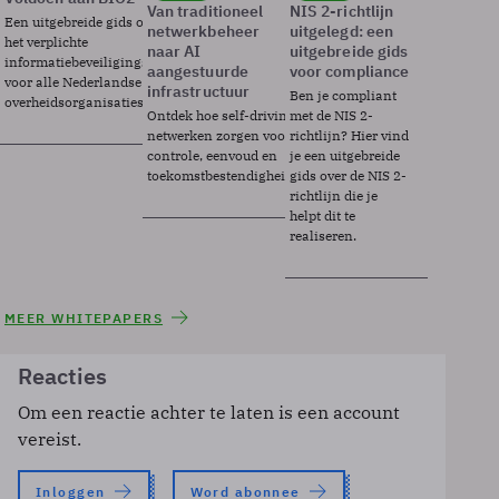
Van traditioneel
NIS 2-richtlijn
Een uitgebreide gids over BIO2,
netwerkbeheer
uitgelegd: een
het verplichte
naar AI
uitgebreide gids
informatiebeveiligingsframework
aangestuurde
voor compliance
voor alle Nederlandse
infrastructuur
Ben je compliant
overheidsorganisaties.
Ontdek hoe self-driving
met de NIS 2-
netwerken zorgen voor
richtlijn? Hier vind
controle, eenvoud en
je een uitgebreide
toekomstbestendigheid.
gids over de NIS 2-
richtlijn die je
helpt dit te
realiseren.
MEER WHITEPAPERS
Reacties
Om een reactie achter te laten is een account
vereist.
Inloggen
Word abonnee