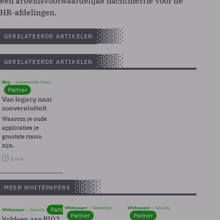
een arbeidsvoorwaardelijke nachtmerrie voor de
HR-afdelingen.
GERELATEERDE ARTIKELEN
GERELATEERDE ARTIKELEN
Blog
Soevereinteit, Cloud
Partner
Van legacy naar
soevereiniteit
Waarom je oude
applicaties je
grootste risico
zijn.
1 min
MEER WHITEPAPERS
Whitepaper
Netwerken
Whitepaper
Security
Partner
Whitepaper
Security
Partner
Partner
Voldoen aan BIO2