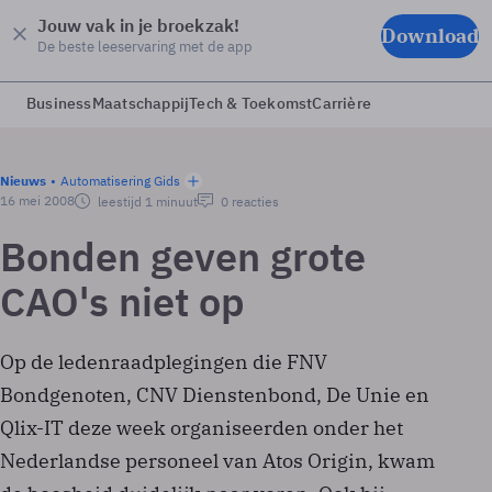
Jouw vak in je broekzak!
Download
De beste leeservaring met de app
Business
Maatschappij
Tech & Toekomst
Carrière
Nieuws
Automatisering Gids
16 mei 2008
leestijd 1 minuut
0 reacties
Bonden geven grote
CAO's niet op
Op de ledenraadplegingen die FNV
Bondgenoten, CNV Dienstenbond, De Unie en
Qlix-IT deze week organiseerden onder het
Nederlandse personeel van Atos Origin, kwam