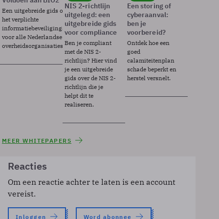
Voldoen aan BIO2
NIS 2-richtlijn
Een storing of
Een uitgebreide gids over BIO2,
uitgelegd: een
cyberaanval:
het verplichte
uitgebreide gids
ben je
informatiebeveiligingsframework
voor compliance
voorbereid?
voor alle Nederlandse
Ben je compliant
Ontdek hoe een
overheidsorganisaties.
met de NIS 2-
goed
richtlijn? Hier vind
calamiteitenplan
je een uitgebreide
schade beperkt en
gids over de NIS 2-
herstel versnelt.
richtlijn die je
helpt dit te
realiseren.
MEER WHITEPAPERS
Reacties
Om een reactie achter te laten is een account
vereist.
Inloggen
Word abonnee