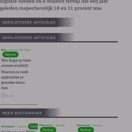
digitale boeken en e-readers terwijl dat een jaar
geleden respectievelijk 18 en 11 procent was.
GERELATEERDE ARTIKELEN
GERELATEERDE ARTIKELEN
Blog
Soevereinteit, Cloud
Partner
Van legacy naar
soevereiniteit
Waarom je oude
applicaties je
grootste risico
zijn.
1 min
MEER WHITEPAPERS
Whitepaper
Security
Whitepaper
Security
Partner
Whitepaper
Security
Partner
Partner