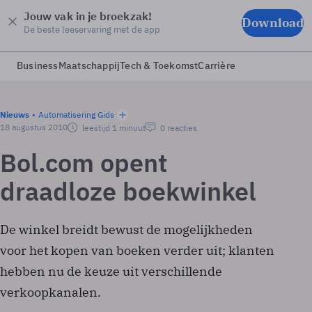
Jouw vak in je broekzak!
Download
De beste leeservaring met de app
Business
Maatschappij
Tech & Toekomst
Carrière
Nieuws
Automatisering Gids
18 augustus 2010
leestijd 1 minuut
0 reacties
Bol.com opent
draadloze boekwinkel
De winkel breidt bewust de mogelijkheden
voor het kopen van boeken verder uit; klanten
hebben nu de keuze uit verschillende
verkoopkanalen.