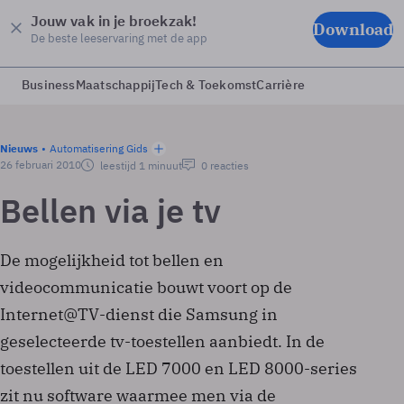
Jouw vak in je broekzak!
Download
De beste leeservaring met de app
Business
Maatschappij
Tech & Toekomst
Carrière
Nieuws
Automatisering Gids
26 februari 2010
leestijd 1 minuut
0 reacties
Bellen via je tv
De mogelijkheid tot bellen en
videocommunicatie bouwt voort op de
Internet@TV-dienst die Samsung in
geselecteerde tv-toestellen aanbiedt. In de
toestellen uit de LED 7000 en LED 8000-series
zit nu software waarmee men via de