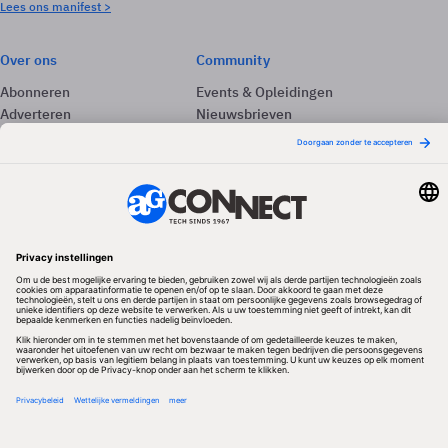
Lees ons manifest >
Over ons
Community
Abonneren
Events & Opleidingen
Adverteren
Nieuwsbrieven
Contact
Vacatures
Colofon
Whitepapers
Onze app
Privacyinstellingen
Volg ons
Redactionele partner
Algemene Voorwaarden & Copyrights