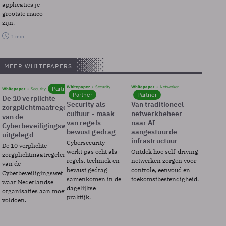
applicaties je
grootste risico
zijn.
1 min
MEER WHITEPAPERS
Whitepaper
Security
Whitepaper
Netwerken
Partner
Whitepaper
Security
Partner
Partner
De 10 verplichte
Security als
Van traditioneel
zorgplichtmaatregelen
cultuur - maak
netwerkbeheer
van de
van regels
naar AI
Cyberbeveiligingswet
bewust gedrag
aangestuurde
uitgelegd
infrastructuur
Cybersecurity
De 10 verplichte
werkt pas echt als
Ontdek hoe self-driving
zorgplichtmaatregelen
regels, techniek en
netwerken zorgen voor
van de
bewust gedrag
controle, eenvoud en
Cyberbeveiligingswet
samenkomen in de
toekomstbestendigheid.
waar Nederlandse
dagelijkse
organisaties aan moeten
praktijk.
voldoen.