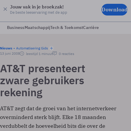
Jouw vak in je broekzak!
Download
De beste leeservaring met de app
Business
Maatschappij
Tech & Toekomst
Carrière
Nieuws
Automatisering Gids
13 juni 2008
leestijd 1 minuut
0 reacties
AT&T presenteert
zware gebruikers
rekening
AT&T zegt dat de groei van het internetverkeer
overminderd sterk blijft. Elke 18 maanden
verdubbelt de hoeveelheid bits die over de