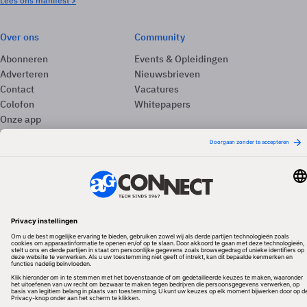
Lees ons manifest >
Over ons
Community
Abonneren
Events & Opleidingen
Adverteren
Nieuwsbrieven
Contact
Vacatures
Colofon
Whitepapers
Onze app
Privacyinstellingen
Volg ons
Redactionele partner
Algemene Voorwaarden & Copyrights
Privacy & Cookies