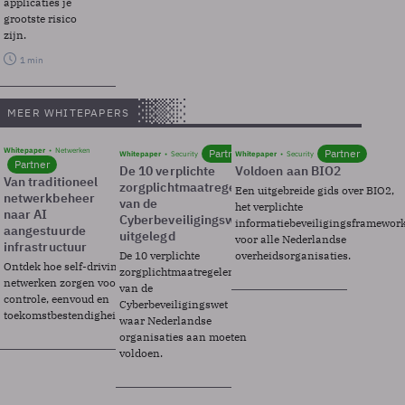
applicaties je
grootste risico
zijn.
1 min
MEER WHITEPAPERS
Whitepaper
Netwerken
Partner
Partner
Whitepaper
Security
Whitepaper
Security
Partner
De 10 verplichte
Voldoen aan BIO2
Van traditioneel
zorgplichtmaatregelen
Een uitgebreide gids over BIO2,
netwerkbeheer
van de
het verplichte
naar AI
Cyberbeveiligingswet
informatiebeveiligingsframewor
aangestuurde
uitgelegd
voor alle Nederlandse
infrastructuur
De 10 verplichte
overheidsorganisaties.
Ontdek hoe self-driving
zorgplichtmaatregelen
netwerken zorgen voor
van de
controle, eenvoud en
Cyberbeveiligingswet
toekomstbestendigheid.
waar Nederlandse
organisaties aan moeten
voldoen.