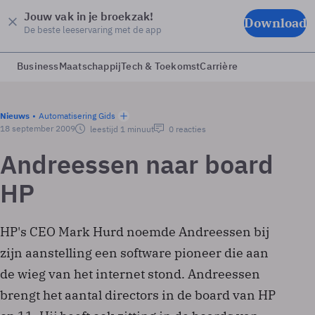
Jouw vak in je broekzak!
Download
De beste leeservaring met de app
Business
Maatschappij
Tech & Toekomst
Carrière
Nieuws
Automatisering Gids
18 september 2009
leestijd 1 minuut
0 reacties
Andreessen naar board
HP
HP's CEO Mark Hurd noemde Andreessen bij
zijn aanstelling een software pioneer die aan
de wieg van het internet stond. Andreessen
brengt het aantal directors in de board van HP