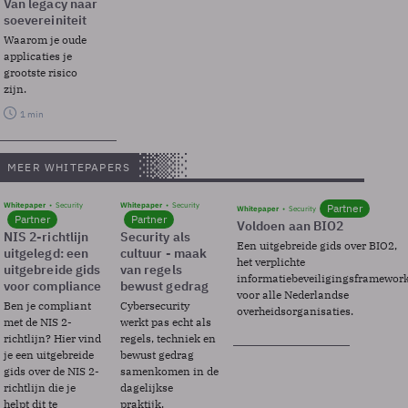
Van legacy naar
soevereiniteit
Waarom je oude
applicaties je
grootste risico
zijn.
1 min
MEER WHITEPAPERS
Whitepaper
Security
Whitepaper
Security
Partner
Whitepaper
Security
Partner
Partner
Voldoen aan BIO2
NIS 2-richtlijn
Security als
Een uitgebreide gids over BIO2,
uitgelegd: een
cultuur - maak
het verplichte
uitgebreide gids
van regels
informatiebeveiligingsframewor
voor compliance
bewust gedrag
voor alle Nederlandse
Ben je compliant
Cybersecurity
overheidsorganisaties.
met de NIS 2-
werkt pas echt als
richtlijn? Hier vind
regels, techniek en
je een uitgebreide
bewust gedrag
gids over de NIS 2-
samenkomen in de
richtlijn die je
dagelijkse
helpt dit te
praktijk.