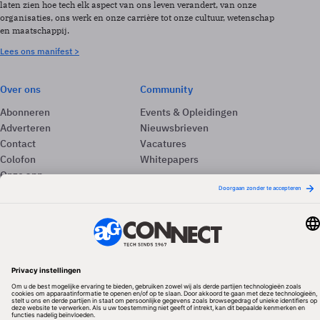
laten zien hoe tech elk aspect van ons leven verandert, van onze
organisaties, ons werk en onze carrière tot onze cultuur, wetenschap
en maatschappij.
Lees ons manifest >
Over ons
Community
Abonneren
Events & Opleidingen
Adverteren
Nieuwsbrieven
Contact
Vacatures
Colofon
Whitepapers
Onze app
Privacyinstellingen
Volg ons
Redactionele partner