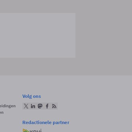
Volg ons
eidingen
en
Redactionele partner