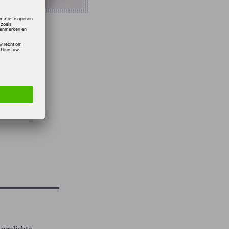
3-
it het
ees- en
verplichte