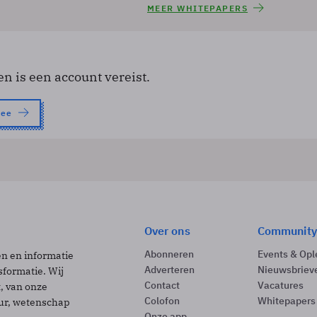
MEER WHITEPAPERS
en is een account vereist.
nee
Over ons
Community
Abonneren
Events & Opl
ën en informatie
Adverteren
Nieuwsbriev
sformatie. Wij
Contact
Vacatures
t, van onze
Colofon
Whitepapers
uur, wetenschap
Onze app