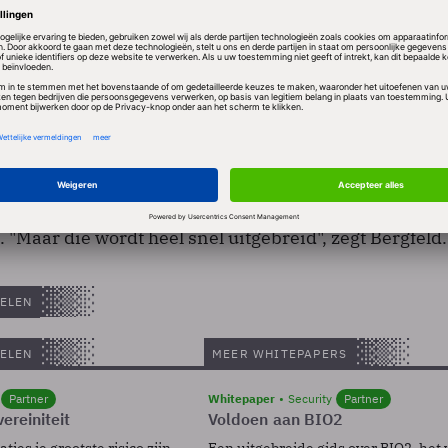
 thuis inloggen op de Eportal en tegen betaling
luister- of leesboek downloaden op hun computer, MP
k. Na drie weken verdwijnt het bestand automatisch u
 is er een beperkte catalogus beschikbaar van 125 l
 "Maar die wordt heel snel uitgebreid", zegt Bergfeld.
ELEN
ELEN
MEER WHITEPAPERS
Partner
Whitepaper
Security
Partner
ereiniteit
Voldoen aan BIO2
ies je grootste risico zijn.
Een uitgebreide gids over BIO2, het 