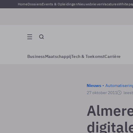
Home
Dossiers
Events & Opleidingen
Nieuwsbrieven
Vacatures
Whitepa
Business
Maatschappij
Tech & Toekomst
Carrière
Nieuws
Automatiserin
27 oktober 2011
leest
Almere
digita