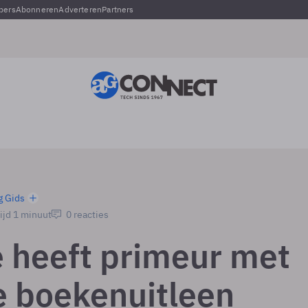
pers
Abonneren
Adverteren
Partners
g Gids
ijd 1 minuut
0 reacties
 heeft primeur met
le boekenuitleen