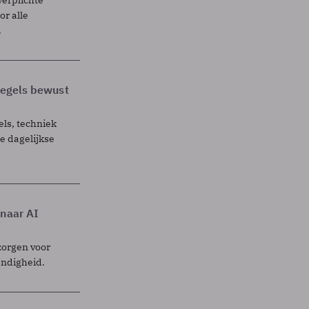
r alle
.
 regels bewust
els, techniek
 dagelijkse
 naar AI
zorgen voor
endigheid.