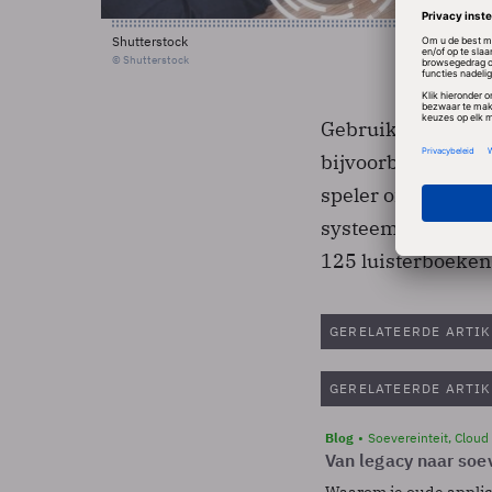
Shutterstock
© Shutterstock
Gebruikers kunnen
bijvoorbeeld een 
speler of USB-stic
systeem. Voorlopig
125 luisterboeken.
GERELATEERDE ARTIK
GERELATEERDE ARTIK
Blog
Soevereinteit, Cloud
Van legacy naar soev
Waarom je oude applicat