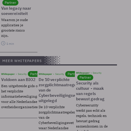
Partner
Van legacy naar
soevereiniteit
Waarom je oude
applicaties je
grootste risico
zijn.
1 min
MEER WHITEPAPERS
Whitepaper
Security
Partner
Partner
Whitepaper
Security
Whitepaper
Security
Partner
Voldoen aan BIO2
De 10 verplichte
Security als
zorgplichtmaatregelen
Een uitgebreide gids over BIO2,
cultuur - maak
van de
het verplichte
van regels
Cyberbeveiligingswet
informatiebeveiligingsframework
bewust gedrag
uitgelegd
voor alle Nederlandse
Cybersecurity
overheidsorganisaties.
De 10 verplichte
werkt pas echt als
zorgplichtmaatregelen
regels, techniek en
van de
bewust gedrag
Cyberbeveiligingswet
samenkomen in de
waar Nederlandse