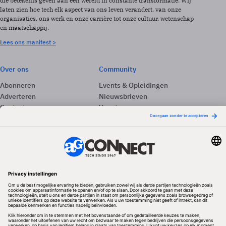
die betekenis geven aan een wereld in constante transformatie. Wij
laten zien hoe tech elk aspect van ons leven verandert, van onze
organisaties, ons werk en onze carrière tot onze cultuur, wetenschap
en maatschappij.
Lees ons manifest >
Over ons
Community
Abonneren
Events & Opleidingen
Adverteren
Nieuwsbrieven
Contact
Vacatures
Colofon
Whitepapers
Onze app
Privacyinstellingen
Volg ons
Redactionele partner