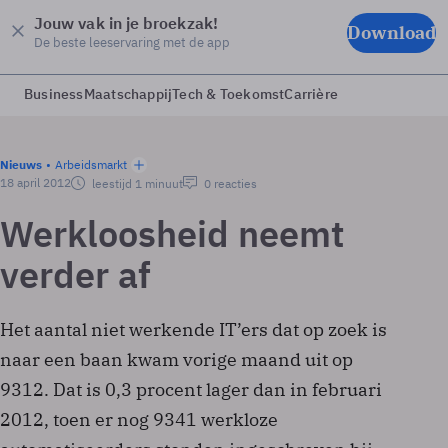
Jouw vak in je broekzak!
Download
De beste leeservaring met de app
Business
Maatschappij
Tech & Toekomst
Carrière
Nieuws
Arbeidsmarkt
18 april 2012
leestijd 1 minuut
0 reacties
Werkloosheid neemt
verder af
Het aantal niet werkende IT’ers dat op zoek is
naar een baan kwam vorige maand uit op
9312. Dat is 0,3 procent lager dan in februari
2012, toen er nog 9341 werkloze