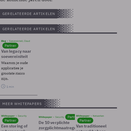
GERELATEERDE ARTIKELEN
GERELATEERDE ARTIKELEN
Blog
Soevereinteit, Cloud
Partner
Van legacy naar
soevereiniteit
Waarom je oude
applicaties je
grootste risico
zijn.
1 min
MEER WHITEPAPERS
Whitepaper
Security
Whitepaper
Netwerken
Partner
Whitepaper
Security
Partner
Partner
De 10 verplichte
Een storing of
Van traditioneel
zorgplichtmaatregelen