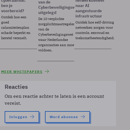
cyberaanval:
netwerkbeheer
van de
ben je
naar AI
Cyberbeveiligingswet
voorbereid?
aangestuurde
uitgelegd
infrastructuur
Ontdek hoe een
De 10 verplichte
goed
Ontdek hoe self-driving
zorgplichtmaatregelen
calamiteitenplan
netwerken zorgen voor
van de
schade beperkt en
controle, eenvoud en
Cyberbeveiligingswet
herstel versnelt.
toekomstbestendigheid.
waar Nederlandse
organisaties aan moeten
voldoen.
MEER WHITEPAPERS
Reacties
Om een reactie achter te laten is een account
vereist.
Inloggen
Word abonnee