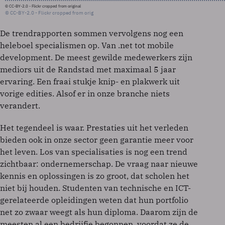
© CC-BY-2.0 - Flickr cropped from original
© CC-BY-2.0 - Flickr cropped from orig
De trendrapporten sommen vervolgens nog een
heleboel specialismen op. Van .net tot mobile
development. De meest gewilde medewerkers zijn
mediors uit de Randstad met maximaal 5 jaar
ervaring. Een fraai stukje knip- en plakwerk uit
vorige edities. Alsof er in onze branche niets
verandert.
Het tegendeel is waar. Prestaties uit het verleden
bieden ook in onze sector geen garantie meer voor
het leven. Los van specialisaties is nog een trend
zichtbaar: ondernemerschap. De vraag naar nieuwe
kennis en oplossingen is zo groot, dat scholen het
niet bij houden. Studenten van technische en ICT-
gerelateerde opleidingen weten dat hun portfolio
net zo zwaar weegt als hun diploma. Daarom zijn de
meesten al een bedrijfje begonnen, voordat ze de