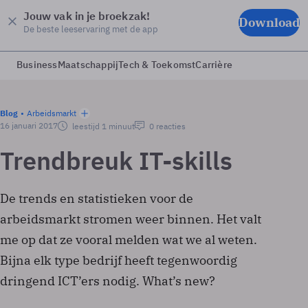
Jouw vak in je broekzak!
Download
De beste leeservaring met de app
Business
Maatschappij
Tech & Toekomst
Carrière
Blog
Arbeidsmarkt
16 januari 2017
leestijd 1 minuut
0 reacties
Trendbreuk IT-skills
De trends en statistieken voor de
arbeidsmarkt stromen weer binnen. Het valt
me op dat ze vooral melden wat we al weten.
Bijna elk type bedrijf heeft tegenwoordig
dringend ICT’ers nodig. What’s new?