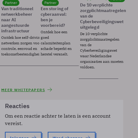
Partner
Partner
De 10 verplichte
Van traditioneel
Een storing of
zorgplichtmaatregelen
netwerkbeheer
cyberaanval:
van de
naar AI
ben je
Cyberbeveiligingswet
aangestuurde
voorbereid?
uitgelegd
infrastructuur
Ontdek hoe een
De 10 verplichte
Ontdek hoe self-driving
goed
zorgplichtmaatregelen
netwerken zorgen voor
calamiteitenplan
van de
controle, eenvoud en
schade beperkt en
Cyberbeveiligingswet
toekomstbestendigheid.
herstel versnelt.
waar Nederlandse
organisaties aan moeten
voldoen.
MEER WHITEPAPERS
Reacties
Om een reactie achter te laten is een account
vereist.
Inloggen
Word abonnee