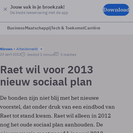
Jouw vak in je broekzak!
Download
De beste leeservaring met de app
Business
Maatschappij
Tech & Toekomst
Carrière
Nieuws
Arbeidsmarkt
23 april 2012
leestijd 1 minuut
0 reacties
Raet wil voor 2013
nieuw sociaal plan
De bonden zijn niet blij met het nieuwe
voorstel, dat onder druk van een eindbod van
Raet tot stand kwam. Raet wil alleen in 2012
nog het oude sociaal plan aanhouden. De