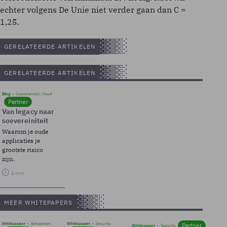
echter volgens De Unie niet verder gaan dan C =
1,25.
GERELATEERDE ARTIKELEN
GERELATEERDE ARTIKELEN
Blog
Soevereinteit, Cloud
Partner
Van legacy naar
soevereiniteit
Waarom je oude
applicaties je
grootste risico
zijn.
1 min
MEER WHITEPAPERS
Whitepaper
Netwerken
Whitepaper
Security
Partner
Whitepaper
Security