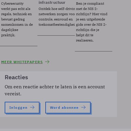
infrastructuur
Cybersecurity
Ben je compliant
werkt pas echt als
Ontdek hoe self-driving
met de NIS 2-
regels, techniek en
netwerken zorgen voor
richtlijn? Hier vind
bewust gedrag
controle, eenvoud en
je een uitgebreide
samenkomen in de
toekomstbestendigheid.
gids over de NIS 2-
dagelijkse
richtlijn die je
praktijk.
helpt dit te
realiseren.
MEER WHITEPAPERS
Reacties
Om een reactie achter te laten is een account
vereist.
Inloggen
Word abonnee