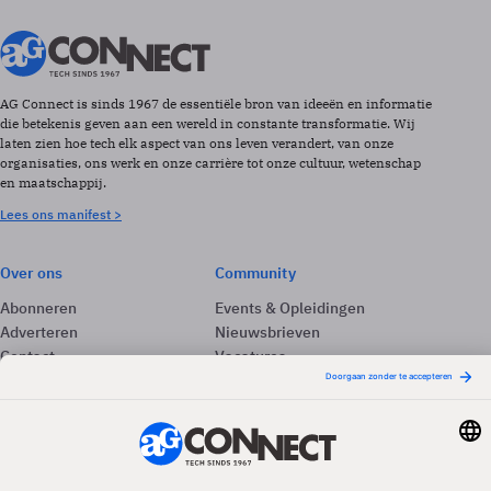
AG Connect is sinds 1967 de essentiële bron van ideeën en informatie
die betekenis geven aan een wereld in constante transformatie. Wij
laten zien hoe tech elk aspect van ons leven verandert, van onze
organisaties, ons werk en onze carrière tot onze cultuur, wetenschap
en maatschappij.
Lees ons manifest >
Over ons
Community
Abonneren
Events & Opleidingen
Adverteren
Nieuwsbrieven
Contact
Vacatures
Colofon
Whitepapers
Onze app
Privacyinstellingen
Volg ons