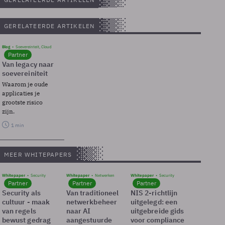
GERELATEERDE ARTIKELEN
Blog
Soevereinteit, Cloud
Partner
Van legacy naar
soevereiniteit
Waarom je oude
applicaties je
grootste risico
zijn.
1 min
MEER WHITEPAPERS
Whitepaper
Security
Whitepaper
Netwerken
Whitepaper
Security
Partner
Partner
Partner
Security als
Van traditioneel
NIS 2-richtlijn
cultuur - maak
netwerkbeheer
uitgelegd: een
van regels
naar AI
uitgebreide gids
bewust gedrag
aangestuurde
voor compliance