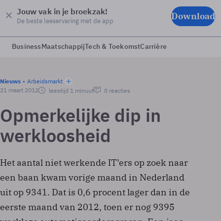
Jouw vak in je broekzak!
Download
De beste leeservaring met de app
Business
Maatschappij
Tech & Toekomst
Carrière
Nieuws
Arbeidsmarkt
21 maart 2012
leestijd 1 minuut
0 reacties
Opmerkelijke dip in
werkloosheid
Het aantal niet werkende IT’ers op zoek naar
een baan kwam vorige maand in Nederland
uit op 9341. Dat is 0,6 procent lager dan in de
eerste maand van 2012, toen er nog 9395