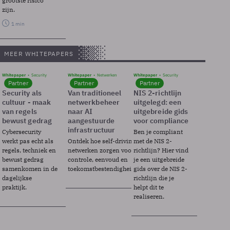
grootste risico
zijn.
1 min
MEER WHITEPAPERS
Whitepaper
Security
Whitepaper
Netwerken
Whitepaper
Security
Partner
Partner
Partner
Security als
Van traditioneel
NIS 2-richtlijn
cultuur - maak
netwerkbeheer
uitgelegd: een
van regels
naar AI
uitgebreide gids
bewust gedrag
aangestuurde
voor compliance
infrastructuur
Cybersecurity
Ben je compliant
werkt pas echt als
Ontdek hoe self-driving
met de NIS 2-
regels, techniek en
netwerken zorgen voor
richtlijn? Hier vind
bewust gedrag
controle, eenvoud en
je een uitgebreide
samenkomen in de
toekomstbestendigheid.
gids over de NIS 2-
dagelijkse
richtlijn die je
praktijk.
helpt dit te
realiseren.