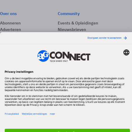
Over ons
Community
Abonneren
Events & Opleidingen
Adverteren
Nieuwsbrieven
Contact
Vacatures
Colofon
Whitepapers
Onze app
Privacyinstellingen
Volg ons
Redactionele partner
Algemene Voorwaarden & Copyrights
Privacy & Cookies