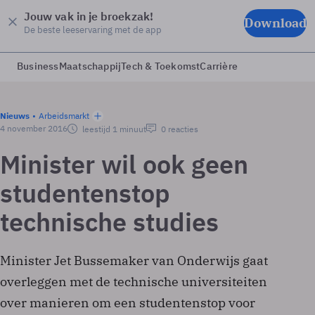
Jouw vak in je broekzak!
Download
De beste leeservaring met de app
Business
Maatschappij
Tech & Toekomst
Carrière
Nieuws
Arbeidsmarkt
4 november 2016
leestijd 1 minuut
0 reacties
Minister wil ook geen
studentenstop
technische studies
Minister Jet Bussemaker van Onderwijs gaat
overleggen met de technische universiteiten
over manieren om een studentenstop voor