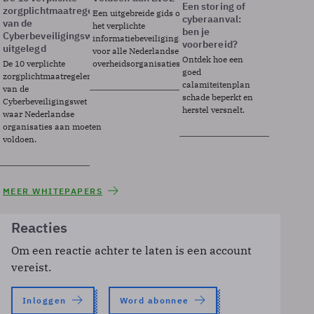
Een storing of
zorgplichtmaatregelen
Een uitgebreide gids over BIO2,
cyberaanval:
van de
het verplichte
ben je
Cyberbeveiligingswet
informatiebeveiligingsframework
voorbereid?
uitgelegd
voor alle Nederlandse
Ontdek hoe een
De 10 verplichte
overheidsorganisaties.
goed
zorgplichtmaatregelen
calamiteitenplan
van de
schade beperkt en
Cyberbeveiligingswet
herstel versnelt.
waar Nederlandse
organisaties aan moeten
voldoen.
MEER WHITEPAPERS
Reacties
Om een reactie achter te laten is een account
vereist.
Inloggen
Word abonnee