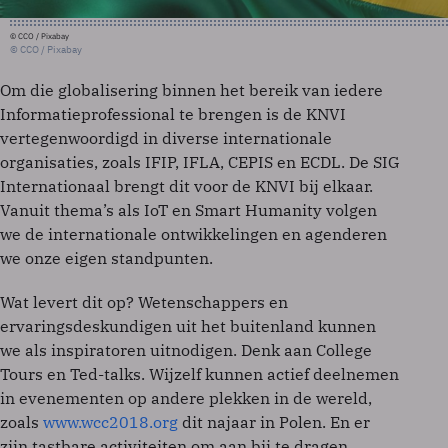
© CCO / Pixabay
© CCO / Pixabay
Om die globalisering binnen het bereik van iedere
Informatieprofessional te brengen is de KNVI
vertegenwoordigd in diverse internationale
organisaties, zoals IFIP, IFLA, CEPIS en ECDL. De SIG
Internationaal brengt dit voor de KNVI bij elkaar.
Vanuit thema’s als IoT en Smart Humanity volgen
we de internationale ontwikkelingen en agenderen
we onze eigen standpunten.
Wat levert dit op? Wetenschappers en
ervaringsdeskundigen uit het buitenland kunnen
we als inspiratoren uitnodigen. Denk aan College
Tours en Ted-talks. Wijzelf kunnen actief deelnemen
in evenementen op andere plekken in de wereld,
zoals
www.wcc2018.org
dit najaar in Polen. En er
zijn tastbare activiteiten om aan bij te dragen.