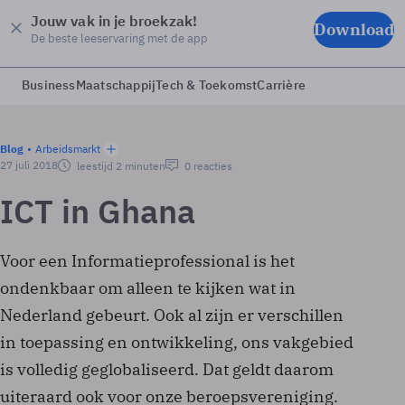
Jouw vak in je broekzak!
Download
De beste leeservaring met de app
Business
Maatschappij
Tech & Toekomst
Carrière
Blog
Arbeidsmarkt
27 juli 2018
leestijd 2 minuten
0 reacties
ICT in Ghana
Voor een Informatieprofessional is het
ondenkbaar om alleen te kijken wat in
Nederland gebeurt. Ook al zijn er verschillen
in toepassing en ontwikkeling, ons vakgebied
is volledig geglobaliseerd. Dat geldt daarom
uiteraard ook voor onze beroepsvereniging.