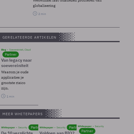
Webwinkel laat Ghanezen profiteren van
globalisering
2 min
GERELATEERDE ARTIKELEN
Blog
Soevereinteit, Cloud
Partner
Van legacy naar
soevereiniteit
Waarom je oude
applicaties je
grootste risico
zijn.
1 min
MEER WHITEPAPERS
Whitepaper
Security
Partner
Partner
Whitepaper
Security
Whitepaper
Security
Partner
De 10 verplichte
Voldoen aan BIO2