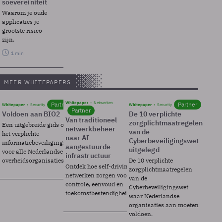
soevereiniteit
Waarom je oude
applicaties je
grootste risico
zijn.
1 min
MEER WHITEPAPERS
Whitepaper
Netwerken
Partner
Partner
Whitepaper
Security
Whitepaper
Security
Partner
Voldoen aan BIO2
De 10 verplichte
Van traditioneel
zorgplichtmaatregelen
Een uitgebreide gids over BIO2,
netwerkbeheer
van de
het verplichte
naar AI
Cyberbeveiligingswet
informatiebeveiligingsframework
aangestuurde
uitgelegd
voor alle Nederlandse
infrastructuur
overheidsorganisaties.
De 10 verplichte
Ontdek hoe self-driving
zorgplichtmaatregelen
netwerken zorgen voor
van de
controle, eenvoud en
Cyberbeveiligingswet
toekomstbestendigheid.
waar Nederlandse
organisaties aan moeten
voldoen.