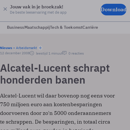
Jouw vak in je broekzak!
Download
De beste leeservaring met de app
Business
Maatschappij
Tech & Toekomst
Carrière
Nieuws
Arbeidsmarkt
12 december 2008
leestijd 1 minuut
0 reacties
Alcatel-Lucent schrapt
honderden banen
Alcatel-Lucent wil daar bovenop nog eens voor
750 miljoen euro aan kostenbesparingen
doorvoeren door zo'n 5000 onderaannemers
te schrappen. De besparingen, in totaal circa