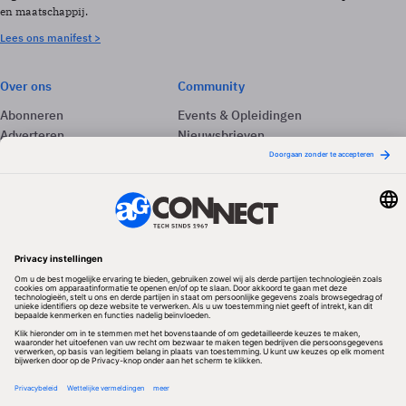
en maatschappij.
Lees ons manifest >
Over ons
Community
Abonneren
Events & Opleidingen
Adverteren
Nieuwsbrieven
Contact
Vacatures
Colofon
Whitepapers
Onze app
Privacyinstellingen
Volg ons
Redactionele partner