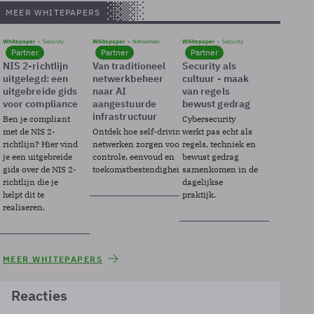
MEER WHITEPAPERS
Whitepaper
Security
Whitepaper
Netwerken
Whitepaper
Security
Partner
Partner
Partner
NIS 2-richtlijn
Van traditioneel
Security als
uitgelegd: een
netwerkbeheer
cultuur - maak
uitgebreide gids
naar AI
van regels
voor compliance
aangestuurde
bewust gedrag
infrastructuur
Ben je compliant
Cybersecurity
met de NIS 2-
Ontdek hoe self-driving
werkt pas echt als
richtlijn? Hier vind
netwerken zorgen voor
regels, techniek en
je een uitgebreide
controle, eenvoud en
bewust gedrag
gids over de NIS 2-
toekomstbestendigheid.
samenkomen in de
richtlijn die je
dagelijkse
helpt dit te
praktijk.
realiseren.
MEER WHITEPAPERS
Reacties