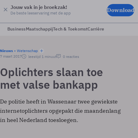
Jouw vak in je broekzak!
Download
De beste leeservaring met de app
Business
Maatschappij
Tech & Toekomst
Carrière
Nieuws
Wetenschap
7 maart 2017
leestijd 1 minuut
0 reacties
Oplichters slaan toe
met valse bankapp
De politie heeft in Wassenaar twee gewiekste
internetoplichters opgepakt die maandenlang
in heel Nederland toesloegen.