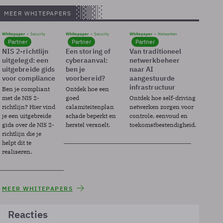
MEER WHITEPAPERS
Whitepaper
Security
Whitepaper
Security
Whitepaper
Netwerken
Partner
Partner
Partner
NIS 2-richtlijn
Een storing of
Van traditioneel
uitgelegd: een
cyberaanval:
netwerkbeheer
uitgebreide gids
ben je
naar AI
voor compliance
voorbereid?
aangestuurde
infrastructuur
Ben je compliant
Ontdek hoe een
met de NIS 2-
goed
Ontdek hoe self-driving
richtlijn? Hier vind
calamiteitenplan
netwerken zorgen voor
je een uitgebreide
schade beperkt en
controle, eenvoud en
gids over de NIS 2-
herstel versnelt.
toekomstbestendigheid.
richtlijn die je
helpt dit te
realiseren.
MEER WHITEPAPERS
Reacties