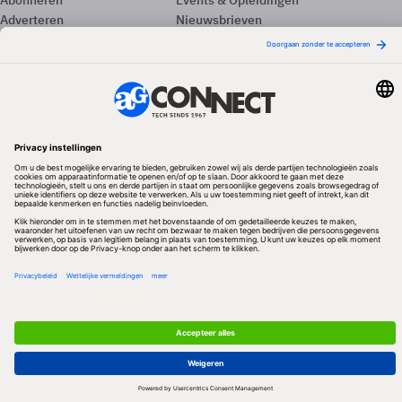
Abonneren
Events & Opleidingen
Adverteren
Nieuwsbrieven
Contact
Vacatures
Colofon
Whitepapers
Onze app
Privacyinstellingen
Volg ons
Redactionele partner
Algemene Voorwaarden & Copyrights
Privacy & Cookies