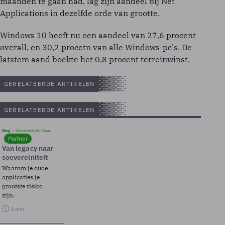
maanden te gaan had, lag zijn aandeel bij Net
Applications in dezelfde orde van grootte.
Windows 10 heeft nu een aandeel van 27,6 procent
overall, en 30,2 procetn van alle Windows-pc's. De
latstem aand boekte het 0,8 procent terreinwinst.
GERELATEERDE ARTIKELEN
GERELATEERDE ARTIKELEN
Blog
Soevereinteit, Cloud
Partner
Van legacy naar
soevereiniteit
Waarom je oude
applicaties je
grootste risico
zijn.
1 min