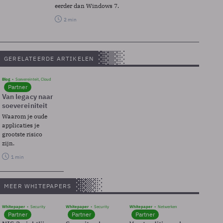
eerder dan Windows 7.
2 min
GERELATEERDE ARTIKELEN
Blog
Soevereinteit, Cloud
Partner
Van legacy naar
soevereiniteit
Waarom je oude
applicaties je
grootste risico
zijn.
1 min
MEER WHITEPAPERS
Whitepaper
Security
Whitepaper
Security
Whitepaper
Netwerken
Partner
Partner
Partner