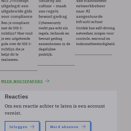
NIS 2-richtlijn
Security als
Van traditioneel
uitgelegd: een
cultuur - maak
netwerkbeheer
uitgebreide gids
van regels
naar AI
voor compliance
bewust gedrag
aangestuurde
infrastructuur
Ben je compliant
Cybersecurity
met de NIS 2-
werkt pas echt als
Ontdek hoe self-driving
richtlijn? Hier vind
regels, techniek en
netwerken zorgen voor
je een uitgebreide
bewust gedrag
controle, eenvoud en
gids over de NIS 2-
samenkomen in de
toekomstbestendigheid.
richtlijn die je
dagelijkse
helpt dit te
praktijk.
realiseren.
MEER WHITEPAPERS
Reacties
Om een reactie achter te laten is een account
vereist.
Inloggen
Word abonnee