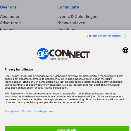
Over ons
Community
Abonneren
Events & Opleidingen
Adverteren
Nieuwsbrieven
Contact
Vacatures
Colofon
Whitepapers
Onze app
Privacyinstellingen
Volg ons
Redactionele partner
Algemene Voorwaarden & Copyrights
Privacy & Cookies