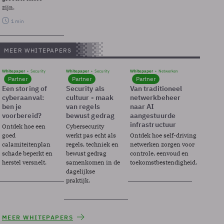
zijn.
1 min
MEER WHITEPAPERS
Whitepaper
Security
Whitepaper
Security
Whitepaper
Netwerken
Partner
Partner
Partner
Een storing of
Security als
Van traditioneel
cyberaanval:
cultuur - maak
netwerkbeheer
ben je
van regels
naar AI
voorbereid?
bewust gedrag
aangestuurde
infrastructuur
Ontdek hoe een
Cybersecurity
goed
werkt pas echt als
Ontdek hoe self-driving
calamiteitenplan
regels, techniek en
netwerken zorgen voor
schade beperkt en
bewust gedrag
controle, eenvoud en
herstel versnelt.
samenkomen in de
toekomstbestendigheid.
dagelijkse
praktijk.
MEER WHITEPAPERS