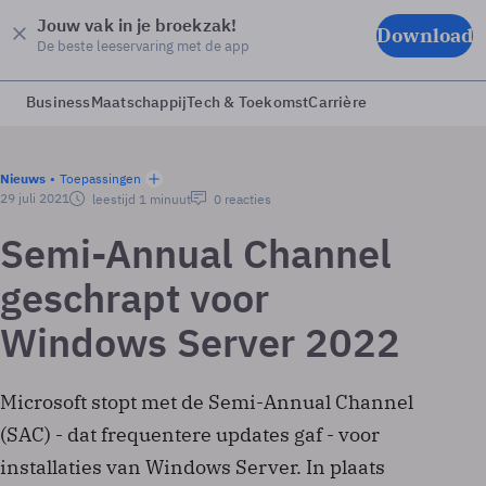
Jouw vak in je broekzak!
Download
De beste leeservaring met de app
Business
Maatschappij
Tech & Toekomst
Carrière
Nieuws
Toepassingen
29 juli 2021
leestijd 1 minuut
0 reacties
Semi-Annual Channel
geschrapt voor
Windows Server 2022
Microsoft stopt met de Semi-Annual Channel
(SAC) - dat frequentere updates gaf - voor
installaties van Windows Server. In plaats