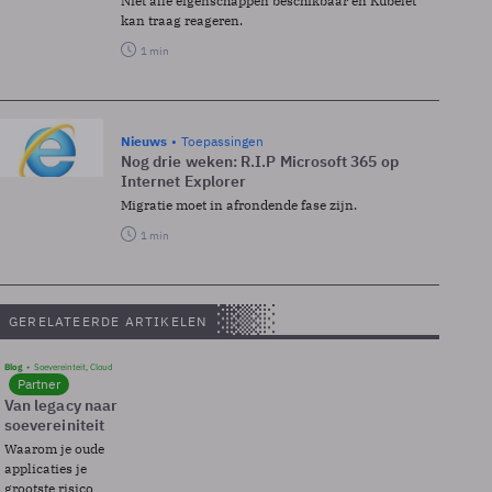
Niet alle eigenschappen beschikbaar en Kubelet
kan traag reageren.
1 min
Nieuws
Toepassingen
Nog drie weken: R.I.P Microsoft 365 op
Internet Explorer
Migratie moet in afrondende fase zijn.
1 min
GERELATEERDE ARTIKELEN
Blog
Soevereinteit, Cloud
Partner
Van legacy naar
soevereiniteit
Waarom je oude
applicaties je
grootste risico