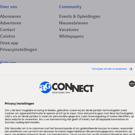
Over ons
Community
Abonneren
Events & Opleidingen
Adverteren
Nieuwsbrieven
Contact
Vacatures
Colofon
Whitepapers
Onze app
Privacyinstellingen
Volg ons
Redactionele partner
Algemene Voorwaarden & Copyrights
Privacy & Cookies