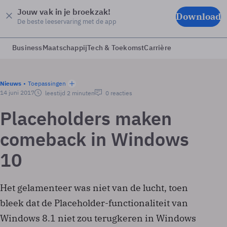
Jouw vak in je broekzak!
Download
De beste leeservaring met de app
Business
Maatschappij
Tech & Toekomst
Carrière
Nieuws
Toepassingen
14 juni 2017
leestijd 2 minuten
0 reacties
Placeholders maken
comeback in Windows
10
Het gelamenteer was niet van de lucht, toen
bleek dat de Placeholder-functionaliteit van
Windows 8.1 niet zou terugkeren in Windows