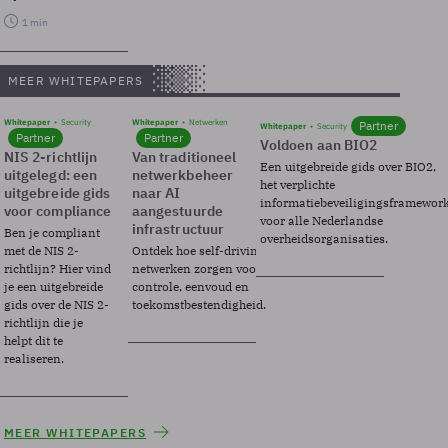
1 min
MEER WHITEPAPERS
Whitepaper
Security
Whitepaper
Netwerken
Partner
Whitepaper
Security
Partner
Partner
Voldoen aan BIO2
NIS 2-richtlijn
Van traditioneel
Een uitgebreide gids over BIO2,
uitgelegd: een
netwerkbeheer
het verplichte
uitgebreide gids
naar AI
informatiebeveiligingsframewor
voor compliance
aangestuurde
voor alle Nederlandse
infrastructuur
Ben je compliant
overheidsorganisaties.
met de NIS 2-
Ontdek hoe self-driving
richtlijn? Hier vind
netwerken zorgen voor
je een uitgebreide
controle, eenvoud en
gids over de NIS 2-
toekomstbestendigheid.
richtlijn die je
helpt dit te
realiseren.
MEER WHITEPAPERS