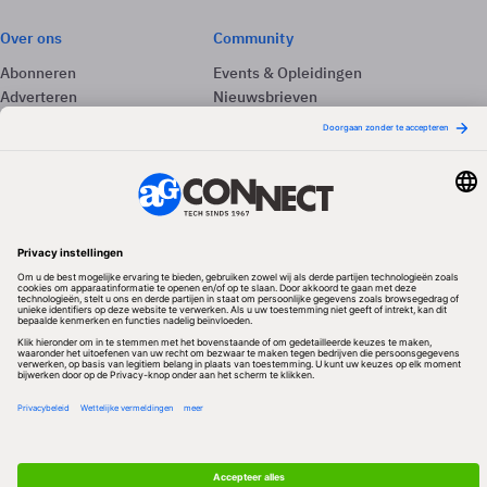
Over ons
Community
Abonneren
Events & Opleidingen
Adverteren
Nieuwsbrieven
Contact
Vacatures
Colofon
Whitepapers
Onze app
Privacyinstellingen
Volg ons
Redactionele partner
Algemene Voorwaarden & Copyrights
Privacy & Cookies