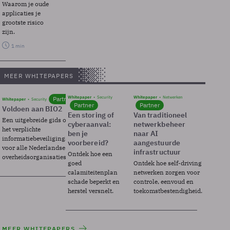
Waarom je oude
applicaties je
grootste risico
zijn.
1 min
MEER WHITEPAPERS
Whitepaper
Security
Whitepaper
Netwerken
Partner
Whitepaper
Security
Partner
Partner
Voldoen aan BIO2
Een storing of
Van traditioneel
Een uitgebreide gids over BIO2,
cyberaanval:
netwerkbeheer
het verplichte
ben je
naar AI
informatiebeveiligingsframework
voorbereid?
aangestuurde
voor alle Nederlandse
infrastructuur
Ontdek hoe een
overheidsorganisaties.
goed
Ontdek hoe self-driving
calamiteitenplan
netwerken zorgen voor
schade beperkt en
controle, eenvoud en
herstel versnelt.
toekomstbestendigheid.
MEER WHITEPAPERS