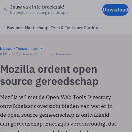
Jouw vak in je broekzak!
Download
De beste leeservaring met de app
Business
Maatschappij
Tech & Toekomst
Carrière
Nieuws
Toepassingen
8 juli 2009
leestijd 1 minuut
0 reacties
Mozilla ordent open
source gereedschap
Mozilla wil met de Open Web Tools Directory
ontwikkelaars overzicht bieden van wat er in
de open source gemeenschap is ontwikkeld
aan gereedschap. Enerzijds vereenvoudigt dat