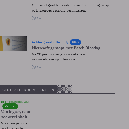
Microsoft gaat het systeem van toelichtingen op
patchrondes grondig veranderen.
1 min
Achtergrond
Security
PRO
Microsoft gestopt met Patch Dinsdag
Na 20 jaar vervangt een database de
maandelijkse updateronde.
1 min
GERELATEERDE ARTIKELEN
Blog
Soevereinteit, Cloud
Partner
Van legacy naar
soevereiniteit
Waarom je oude
applicaties je