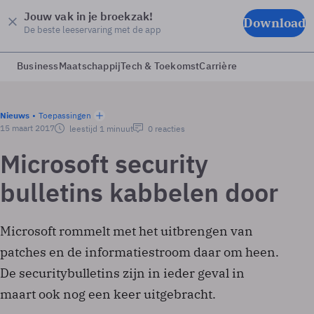
Jouw vak in je broekzak!
Download
De beste leeservaring met de app
Business
Maatschappij
Tech & Toekomst
Carrière
Nieuws
Toepassingen
15 maart 2017
leestijd 1 minuut
0 reacties
Microsoft security
bulletins kabbelen door
Microsoft rommelt met het uitbrengen van
patches en de informatiestroom daar om heen.
De securitybulletins zijn in ieder geval in
maart ook nog een keer uitgebracht.