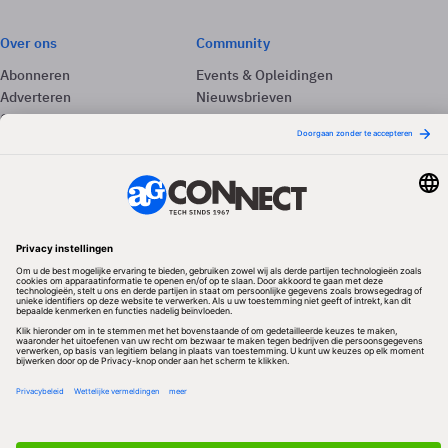
Over ons
Community
Abonneren
Events & Opleidingen
Adverteren
Nieuwsbrieven
Contact
Vacatures
Colofon
Whitepapers
Onze app
Privacyinstellingen
Volg ons
Redactionele partner
Algemene Voorwaarden & Copyrights
Privacy & Cookies