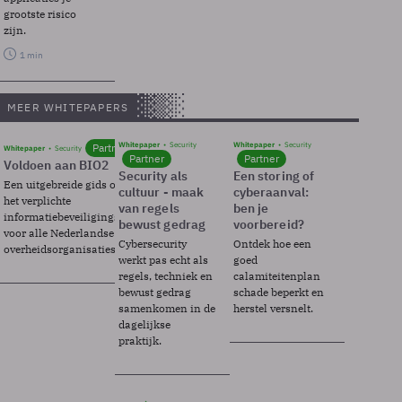
grootste risico
zijn.
1 min
MEER WHITEPAPERS
Whitepaper
Security
Whitepaper
Security
Partner
Whitepaper
Security
Partner
Partner
Voldoen aan BIO2
Security als
Een storing of
Een uitgebreide gids over BIO2,
cultuur - maak
cyberaanval:
het verplichte
van regels
ben je
informatiebeveiligingsframework
bewust gedrag
voorbereid?
voor alle Nederlandse
Cybersecurity
Ontdek hoe een
overheidsorganisaties.
werkt pas echt als
goed
regels, techniek en
calamiteitenplan
bewust gedrag
schade beperkt en
samenkomen in de
herstel versnelt.
dagelijkse
praktijk.