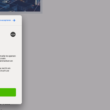
er gaat
me zo
uit het
e
n van
 is.
k van