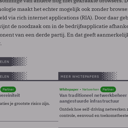
, sommige van andere nog niet gekraakte browsers. 
nologie maakt het echter mogelijk ook zonder browser
ld via rich internet applications (RIA). Door daar ge
jnt de noodzaak om in de bedrijfsapplicatie afhankel
onent van een derde partij. En dat geeft aanmerkeli
.
ELEN
ELEN
MEER WHITEPAPERS
Partner
Whitepaper
Netwerken
Partner
ereiniteit
Van traditioneel netwerkbeheer
aangestuurde infrastructuur
ies je grootste risico zijn.
Ontdek hoe self-driving netwerken 
controle, eenvoud en toekomstbest