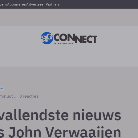
pers
Abonneren
Adverteren
Partners
 minuut
0 reacties
vallendste nieuws
s John Verwaaijen