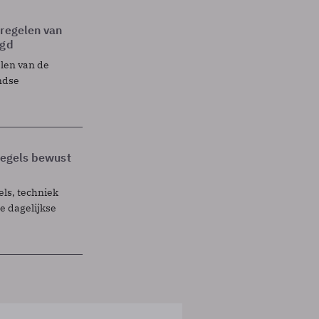
tregelen van
egd
elen van de
ndse
 regels bewust
els, techniek
 dagelijkse