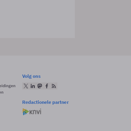
Volg ons
eidingen
en
Redactionele partner