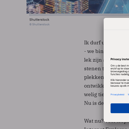
Shutterstock
© Shutterstock
Ik durf u te voors
- we binnenkort te
lek zijn als een m
stenen tijdperk va
plekken en lekken 
ontwikkeld op basi
welig tierende en
Nu is de webbrows
Wat nu? Veel toepa