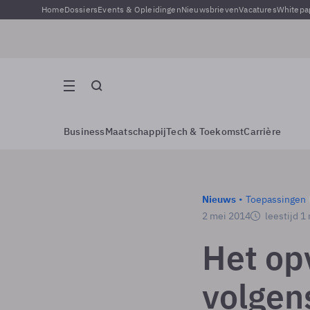
Home
Dossiers
Events & Opleidingen
Nieuwsbrieven
Vacatures
Whitepa
Business
Maatschappij
Tech & Toekomst
Carrière
Nieuws
Toepassingen
2 mei 2014
leestijd 1
Het op
volgen