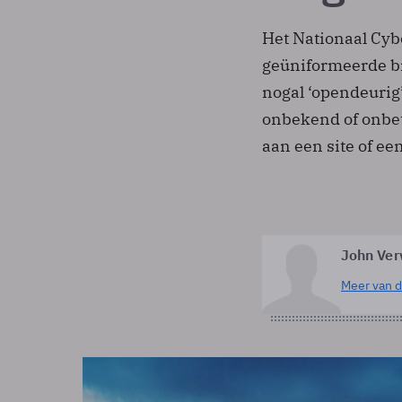
Het Nationaal Cyb
geüniformeerde br
nogal ‘opendeurig’ 
onbekend of onbetr
aan een site of een
John Ver
Meer van d