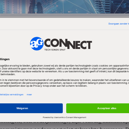
pellen dat - waar het nu nog alleen om Internet Explor
 horen zullen krijgen dat ook Firefox, Safari en Chro
andje. Het hele fenomeen webbrowser is feitelijk iets 
n het internet. En successievelijk komen alle zwakk
naar buiten die in de begintijd van internet zijn
s van wederzijds vertrouwen – iets dat in deze tijde
 almaar grimmiger wordende cybercrime ondenkbaar
er dus aan de beurt.
ssingen, ook bedrijfsmatige, zijn volledig afhankelij