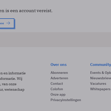
en is een account vereist.
nee
Over ons
Community
Abonneren
Events & Opl
ën en informatie
Adverteren
Nieuwsbriev
sformatie. Wij
Contact
Vacatures
t, van onze
Colofon
Whitepapers
uur, wetenschap
Onze app
Privacyinstellingen