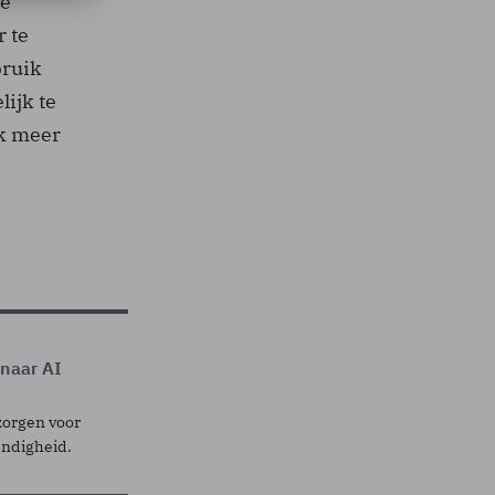
De
 te
bruik
ijk te
jk meer
 naar AI
zorgen voor
endigheid.