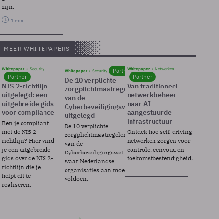
zijn.
1 min
MEER WHITEPAPERS
Whitepaper
Security
Whitepaper
Netwerken
Partner
Whitepaper
Security
Partner
Partner
De 10 verplichte
NIS 2-richtlijn
Van traditioneel
zorgplichtmaatregelen
uitgelegd: een
netwerkbeheer
van de
uitgebreide gids
naar AI
Cyberbeveiligingswet
voor compliance
aangestuurde
uitgelegd
infrastructuur
Ben je compliant
De 10 verplichte
met de NIS 2-
Ontdek hoe self-driving
zorgplichtmaatregelen
richtlijn? Hier vind
netwerken zorgen voor
van de
je een uitgebreide
controle, eenvoud en
Cyberbeveiligingswet
gids over de NIS 2-
toekomstbestendigheid.
waar Nederlandse
richtlijn die je
organisaties aan moeten
helpt dit te
voldoen.
realiseren.