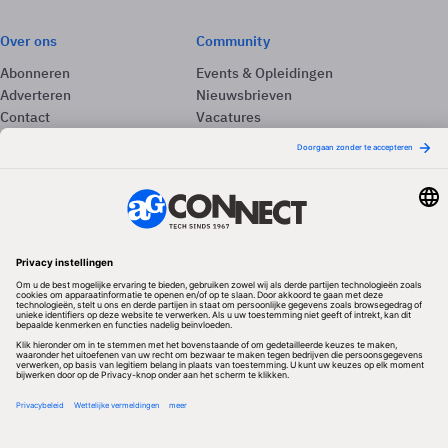
Over ons
Community
Abonneren
Events & Opleidingen
Adverteren
Nieuwsbrieven
Contact
Vacatures
Colofon
Whitepapers
Onze app
Privacyinstellingen
Volg ons
Redactionele partner
Algemene Voorwaarden & Copyrights
Privacy & Cookies