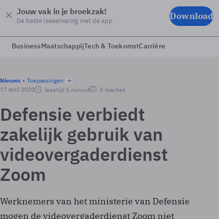
Jouw vak in je broekzak!
Download
De beste leeservaring met de app
Business
Maatschappij
Tech & Toekomst
Carrière
Nieuws
Toepassingen
17 april 2020
leestijd 1 minuut
0 reacties
Defensie verbiedt
zakelijk gebruik van
videovergaderdienst
Zoom
Werknemers van het ministerie van Defensie
mogen de videovergaderdienst Zoom niet