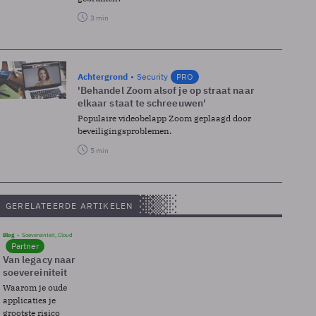
3 min
Achtergrond
Security
PRO
'Behandel Zoom alsof je op straat naar
elkaar staat te schreeuwen'
Populaire videobelapp Zoom geplaagd door
beveiligingsproblemen.
5 min
GERELATEERDE ARTIKELEN
Blog
Soevereinteit, Cloud
Partner
Van legacy naar
soevereiniteit
Waarom je oude
applicaties je
grootste risico