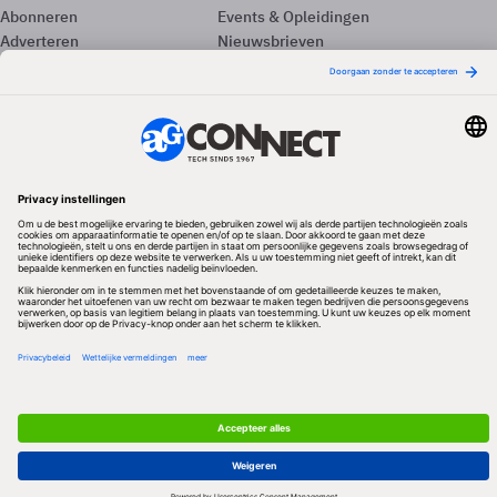
Abonneren
Events & Opleidingen
Adverteren
Nieuwsbrieven
Contact
Vacatures
Colofon
Whitepapers
Onze app
Privacyinstellingen
Volg ons
Redactionele partner
Algemene Voorwaarden & Copyrights
Privacy & Cookies