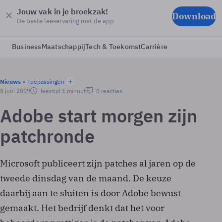
Jouw vak in je broekzak!
Download
De beste leeservaring met de app
Business
Maatschappij
Tech & Toekomst
Carrière
Nieuws
Toepassingen
8 juni 2009
leestijd 1 minuut
0 reacties
Adobe start morgen zijn
patchronde
Microsoft publiceert zijn patches al jaren op de
tweede dinsdag van de maand. De keuze
daarbij aan te sluiten is door Adobe bewust
gemaakt. Het bedrijf denkt dat het voor