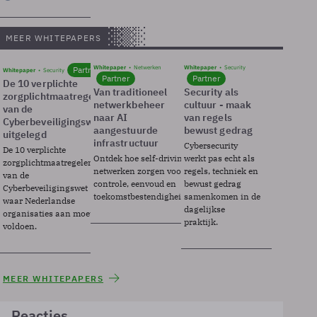
MEER WHITEPAPERS
Whitepaper
Netwerken
Whitepaper
Security
Partner
Whitepaper
Security
Partner
Partner
De 10 verplichte
Van traditioneel
Security als
zorgplichtmaatregelen
netwerkbeheer
cultuur - maak
van de
naar AI
van regels
Cyberbeveiligingswet
aangestuurde
bewust gedrag
uitgelegd
infrastructuur
Cybersecurity
De 10 verplichte
Ontdek hoe self-driving
werkt pas echt als
zorgplichtmaatregelen
netwerken zorgen voor
regels, techniek en
van de
controle, eenvoud en
bewust gedrag
Cyberbeveiligingswet
toekomstbestendigheid.
samenkomen in de
waar Nederlandse
dagelijkse
organisaties aan moeten
praktijk.
voldoen.
MEER WHITEPAPERS
Reacties