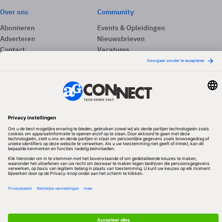
Over ons
Community
Abonneren
Events & Opleidingen
Adverteren
Nieuwsbrieven
Contact
Vacatures
Colofon
Whitepapers
Onze app
Privacyinstellingen
Volg ons
Redactionele partner
Algemene Voorwaarden & Copyrights
Privacy & Cookies