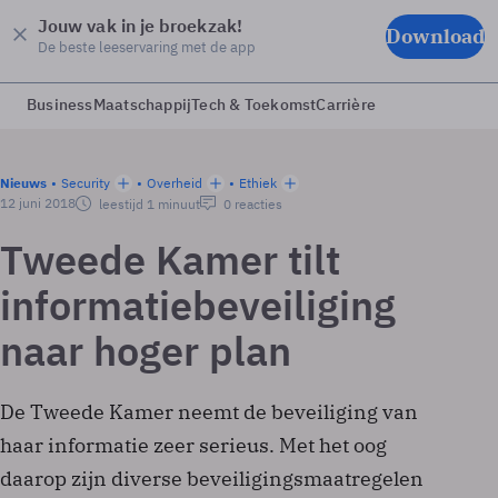
Jouw vak in je broekzak!
Download
De beste leeservaring met de app
Business
Maatschappij
Tech & Toekomst
Carrière
Nieuws
Security
Overheid
Ethiek
12 juni 2018
leestijd 1 minuut
0 reacties
Tweede Kamer tilt
informatiebeveiliging
naar hoger plan
De Tweede Kamer neemt de beveiliging van
haar informatie zeer serieus. Met het oog
daarop zijn diverse beveiligingsmaatregelen