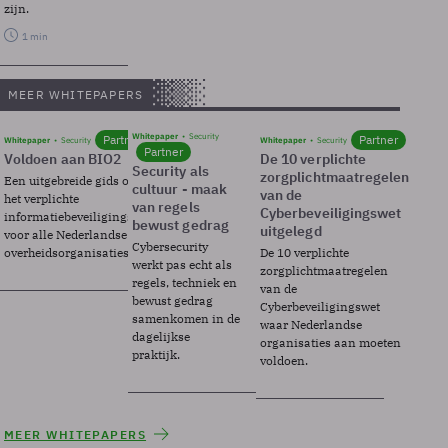
zijn.
1 min
MEER WHITEPAPERS
Whitepaper
Security
Partner
Partner
Whitepaper
Security
Whitepaper
Security
Partner
Voldoen aan BIO2
De 10 verplichte
Security als
zorgplichtmaatregelen
Een uitgebreide gids over BIO2,
cultuur - maak
van de
het verplichte
van regels
Cyberbeveiligingswet
informatiebeveiligingsframework
bewust gedrag
uitgelegd
voor alle Nederlandse
Cybersecurity
overheidsorganisaties.
De 10 verplichte
werkt pas echt als
zorgplichtmaatregelen
regels, techniek en
van de
bewust gedrag
Cyberbeveiligingswet
samenkomen in de
waar Nederlandse
dagelijkse
organisaties aan moeten
praktijk.
voldoen.
MEER WHITEPAPERS