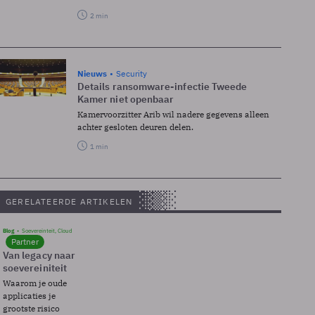
2 min
Nieuws
Security
Details ransomware-infectie Tweede
Kamer niet openbaar
Kamervoorzitter Arib wil nadere gegevens alleen
achter gesloten deuren delen.
1 min
GERELATEERDE ARTIKELEN
Blog
Soevereinteit, Cloud
Partner
Van legacy naar
soevereiniteit
Waarom je oude
applicaties je
grootste risico