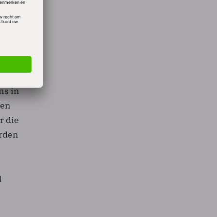
en
ns in
den
r die
orden
l