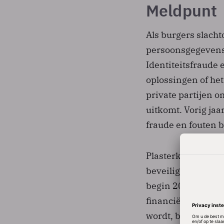
Meldpunt
Als burgers slacht
persoonsgegevens 
Identiteitsfraude 
oplossingen of het
private partijen om
uitkomt. Vorig jaa
fraude en fouten 
Plasterk benadruk
beveiligingsrisico
begin 2018 wordt 
financiële gevolg
wordt, blijft de o