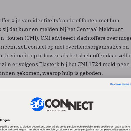
offer zijn van identiteitsfraude of fouten met hun
zij dat kunnen melden bij het Centraal Meldpunt
en -fouten (CMI). CMI adviseert slachtoffers over mog
 neemt zelf contact op met overheidsorganisaties en
 de situatie op te lossen als het slachtoffer daar zelf 
r zijn er volgens Plasterk bij het CMI 1724 meldingen
binnen gekomen, waarop hulp is geboden.
t verder dat er zich geen nieuwe of aanvullende
’s voordoen op het moment dat de opvolger van Digid
uitgerold. Ook zijn er volgens hem geen aanvullende
en. “Terwijl de nieuwe generatie eID-middelen ontwi
verheid investeren in de veiligheid en betrouwbaarhe