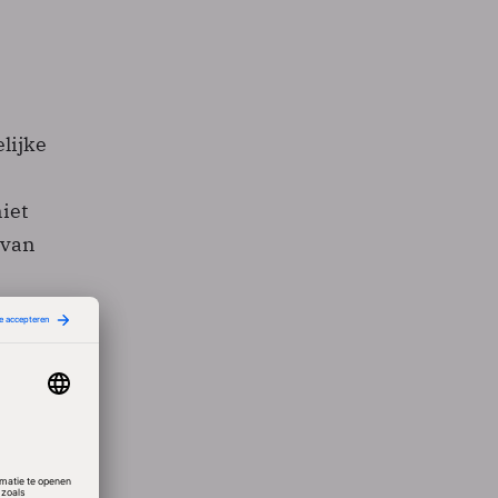
elijke
niet
 van
 niet
kkeld
id van