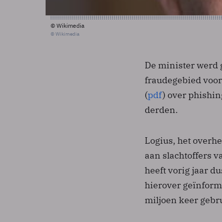
© Wikimedia
© Wikimedia
De minister werd g
fraudegebied voord
(
pdf
) over phishi
derden.
Logius, het overhe
aan slachtoffers 
heeft vorig jaar d
hierover geïnform
miljoen keer gebr