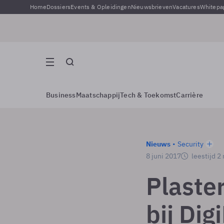
Home
Dossiers
Events & Opleidingen
Nieuwsbrieven
Vacatures
Whitepa
Business
Maatschappij
Tech & Toekomst
Carrière
Nieuws
Security
8 juni 2017
leestijd 2
Plaste
bij Dig