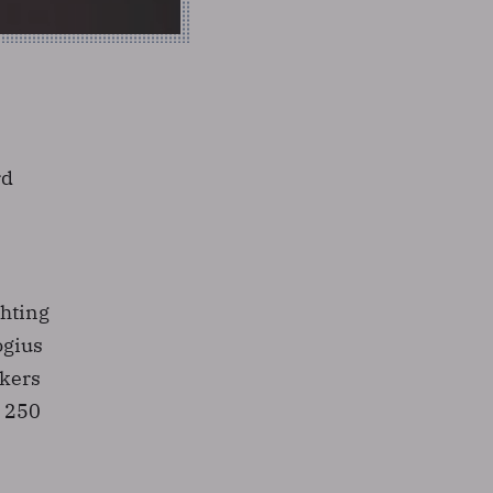
rd
chting
ogius
ikers
n 250