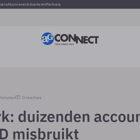
pers
Abonneren
Adverteren
Partners
 minuten
0 reacties
rk: duizenden accou
iD misbruikt