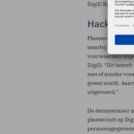
DigiD Basis zodra 
Hackers i
Plassterk stelt da
waarbij hackers w
voorwaarden ongea
DigiD. “Dit betre
met of zonder voo
getest wordt. Aan
uitgevoerd.”
De demissionair m
plaatsvindt op Dig
persoonsgegevens 