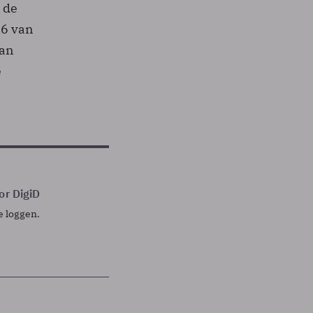
 de
16 van
van
e
or DigiD
e loggen.