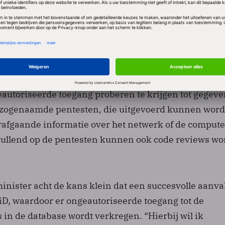
dit nog in gebruik is.”
ngehuurd
t hij technische beveiligingsonderzoeken laat uitvoer
orden ingehuurd door bureaus die onder strikte
utoriseerde toegang proberen te krijgen tot gegeve
ft zogenaamde pentesten, die uitgevoerd kunnen wor
rafgaande informatie over het netwerk of de compute
vullend op de pentesten kunnen ook code reviews w
inister acht de kans klein dat een succesvolle aanva
iD, waardoor er ongeautoriseerde toegang tot de
in de database wordt verkregen. “Hierbij wil ik