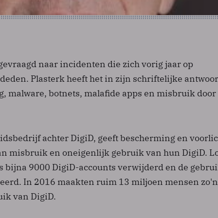
evraagd naar incidenten die zich vorig jaar op
eden. Plasterk heeft het in zijn schriftelijke antwoo
ng, malware, botnets, malafide apps en misbruik door
idsbedrijf achter DigiD, geeft bescherming en voorli
van misbruik en oneigenlijk gebruik van hun DigiD. L
us bijna 9000 DigiD-accounts verwijderd en de gebru
eerd. In 2016 maakten ruim 13 miljoen mensen zo'
uik van DigiD.