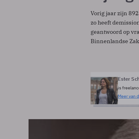
Vorig jaar zijn 8
zo heeft demissio
geantwoord op vra
Binnenlandse Zak
Ester Sc
is freelanc
Meer van d