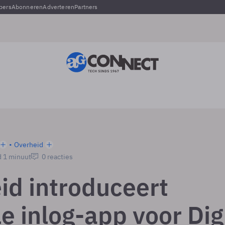
pers
Abonneren
Adverteren
Partners
Overheid
d 1 minuut
0 reacties
id introduceert
le inlog-app voor Dig