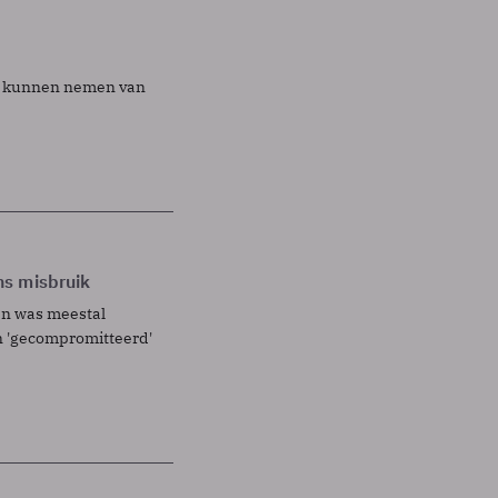
id kunnen nemen van
ns misbruik
en was meestal
en 'gecompromitteerd'