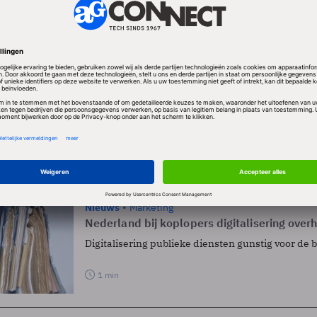
ELEN
Nieuws
Toepassingen
Lekken in pilot DigiD-alternatief snel gevon
Producent is blij dat probleem naar boven kwam
1 min
Nieuws
Marketing
Nederland bij koplopers digitalisering over
Digitalisering publieke diensten gunstig voor de 
1 min