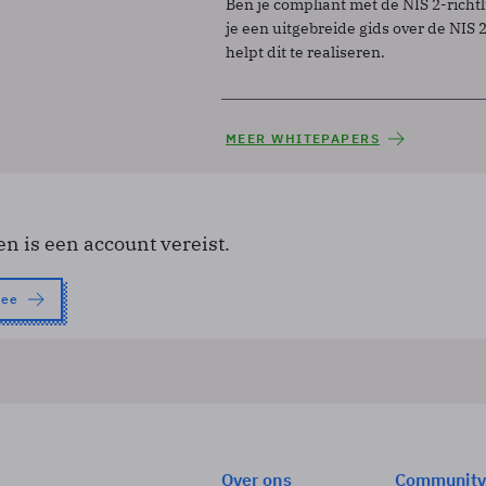
Ben je compliant met de NIS 2-richtl
je een uitgebreide gids over de NIS 2-
helpt dit te realiseren.
MEER WHITEPAPERS
en is een account vereist.
nee
Over ons
Community