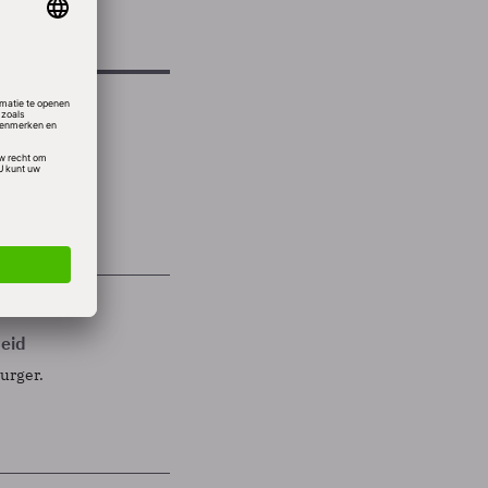
den
heid
burger.