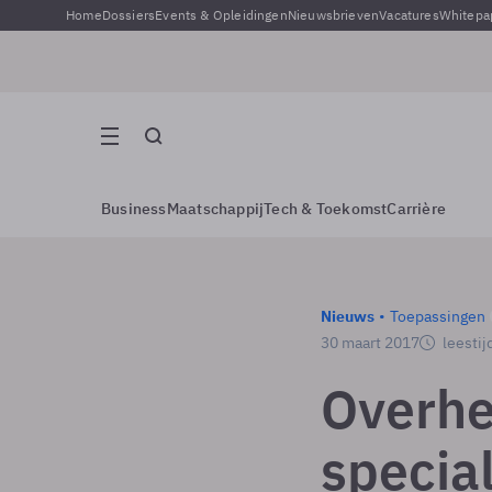
Home
Dossiers
Events & Opleidingen
Nieuwsbrieven
Vacatures
Whitepa
Business
Maatschappij
Tech & Toekomst
Carrière
Nieuws
Toepassingen
30 maart 2017
leestij
Overhe
specia