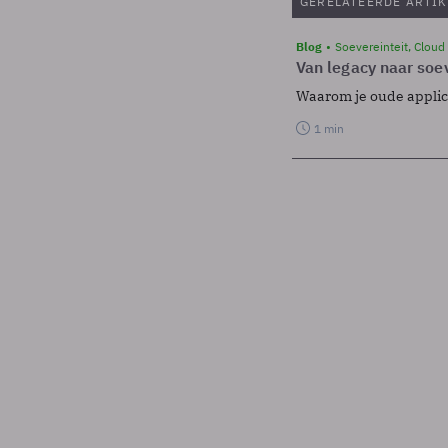
GERELATEERDE ARTIK
Blog
Soevereinteit, Cloud
Van legacy naar soev
Waarom je oude applicat
1 min