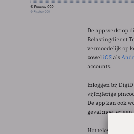
© Pixabay CC0
© Pixabay CC0
De app werkt op d
Belastingdienst T
vermoedelijk op ko
zowel
iOS
als
Andr
accounts.
Inloggen bij Digi
vijfcijferige pinc
De app kan ook wo
geval moet er ee
Het televisiepro