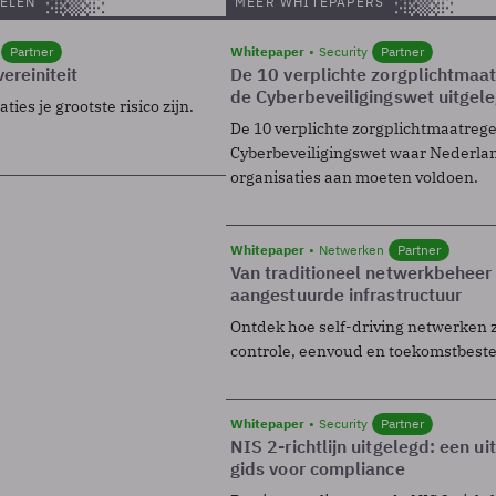
ELEN
MEER WHITEPAPERS
Partner
Whitepaper
Security
Partner
ereiniteit
De 10 verplichte zorgplichtmaa
de Cyberbeveiligingswet uitgel
ies je grootste risico zijn.
De 10 verplichte zorgplichtmaatreg
Cyberbeveiligingswet waar Nederla
organisaties aan moeten voldoen.
Whitepaper
Netwerken
Partner
Van traditioneel netwerkbeheer
aangestuurde infrastructuur
Ontdek hoe self-driving netwerken 
controle, eenvoud en toekomstbest
Whitepaper
Security
Partner
NIS 2-richtlijn uitgelegd: een u
gids voor compliance