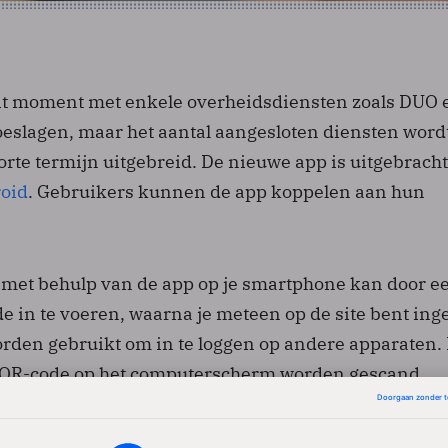
it moment met enkele overheidsdiensten zoals DUO 
oeslagen, maar het aantal aangesloten diensten word
rte termijn uitgebreid. De nieuwe app is uitgebracht
oid
. Gebruikers kunnen de app koppelen aan hun
D met behulp van de app op je smartphone kan door e
ode in te voeren, waarna je meteen op de site bent ing
rden gebruikt om in te loggen op andere apparaten. 
n QR-code op het computerscherm worden gescand.
gramma
Radar
zocht uit hoe de DigiD-app werkt.