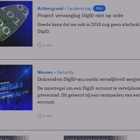
Achtergrond
Leiderschap
PRO
Project vervanging DigiD niet op orde
Goede kans dat we ook in 2018 nog geen afsche
DigiD.
2 min
Nieuws
Security
Duizenden DigiD-accounts verwijderd wege
De maatregel om een DigiD-account te verwijder
preventief. Dit gebeurt bij een vermoeden van e
account.
1 min