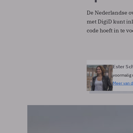
De Nederlandse ov
met DigiD kunt in
code hoeft in te v
Ester Sc
voormalig 
Meer van d