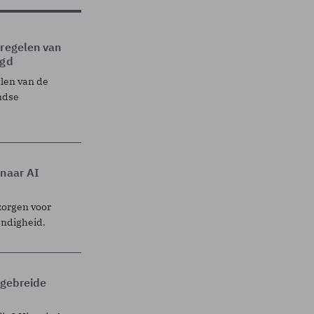
tregelen van
egd
elen van de
ndse
 naar AI
zorgen voor
endigheid.
itgebreide