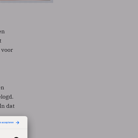
en
t
 voor
en
elogd.
In dat