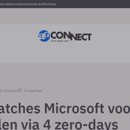
pers
Abonneren
Adverteren
Partners
 2 minuten
0 reacties
tches Microsoft voo
len via 4 zero-days