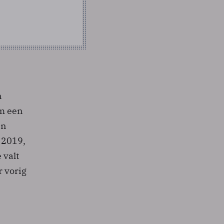
n
om een
en
 2019,
 valt
r vorig