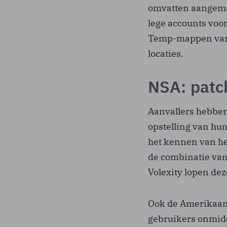
omvatten aangema
lege accounts voo
Temp-mappen van 
locaties.
NSA: patc
Aanvallers hebben
opstelling van hun
het kennen van he
de combinatie van
Volexity lopen deze
Ook de Amerikaan
gebruikers onmidd