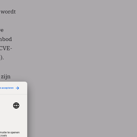
 wordt
De
anbod
(CVE-
).
 zijn
ies. In
nts,