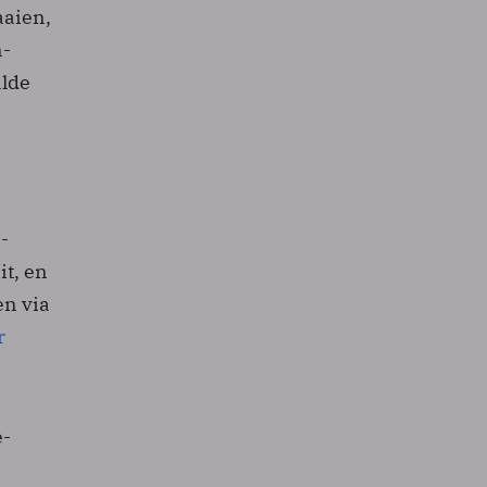
aien,
n-
alde
-
it, en
en via
r
e-