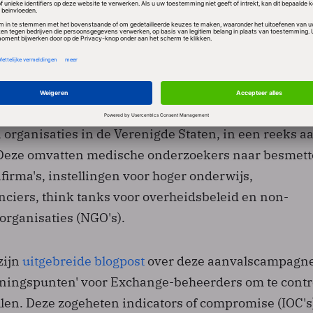
igence Center van Microsoft
meent
dat de hackersgro
ze doelgerichte aanvallen zit. Die groep werkt vanu
ns
Microsofts security-experts gelieerd aan een statel
s de Chinese overheid zou zijn. De voornaamste doelw
organisaties in de Verenigde Staten, in een reeks a
 Deze omvatten medische onderzoekers naar besmette
firma's, instellingen voor hoger onderwijs,
nciers, think tanks voor overheidsbeleid en non-
rganisaties (NGO's).
zijn
uitgebreide blogpost
over deze aanvalscampagn
ningspunten' voor Exchange-beheerders om te contr
allen. Deze zogeheten indicators of compromise (IOC's