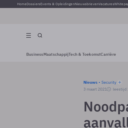
Home
Dossiers
Events & Opleidingen
Nieuwsbrieven
Vacatures
Whitepa
Business
Maatschappij
Tech & Toekomst
Carrière
Nieuws
Security
3 maart 2021
leestijd
Noodpa
aanval