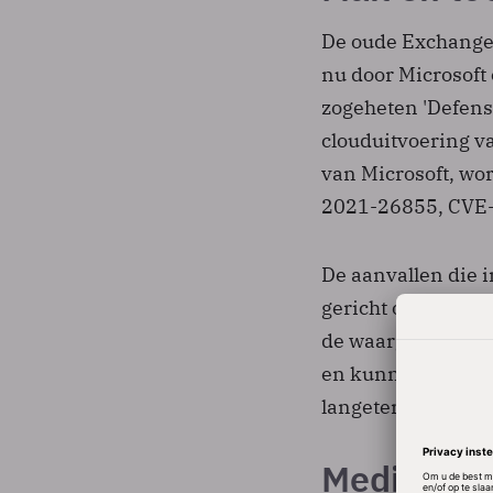
De oude Exchange-
nu door Microsoft 
zogeheten 'Defens
clouduitvoering 
van Microsoft, wo
2021-26855, CVE
De aanvallen die i
gericht op zowel m
de waargenomen ha
en kunnen ze ook 
langetermijntoega
Medische 