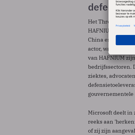
defensie
Het Threat Intell
HAFNIUM achter de
China en is
volge
actor, wat dan du
van HAFNIUM zijn 
bedrijfssectoren.
ziektes, advocaten
defensietoelevera
gouvernementele o
Microsoft deelt in 
reeks aan 'herken
of zij zijn aangev