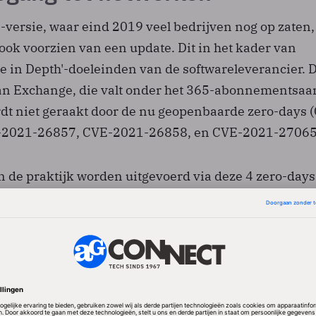
versie, waar eind 2019 veel bedrijven nog op zaten,
ook voorzien van een update. Dit in het kader van
e in Depth'-doeleinden van de softwareleverancier. 
van Exchange, die valt onder het 365-abonnementsa
rdt niet geraakt door de nu geopenbaarde zero-days 
-2021-26857, CVE-2021-26858, en CVE-2021-27065
n de praktijk worden uitgevoerd via deze 4 zero-days
ail als ook op toegang tot de netwerken van organisat
cks verkrijgen de aanvallers toegang tot mailaccou
aanvullende malware installeren voor
ng tot de IT-omgevingen van hun slachtoffers.
labs, advocaten, onderwijs,