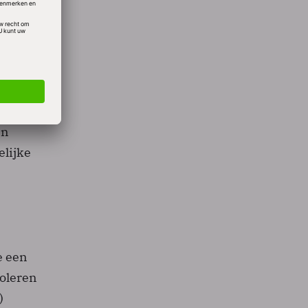
ep
it
ijke
itten
an
lijke
e een
oleren
)