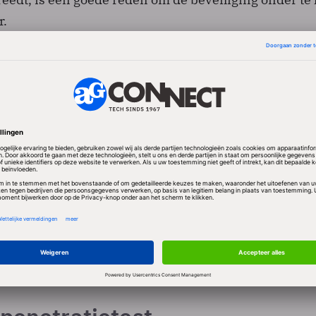
r.
s op campagne
kt een speciale campagnebus met promotieteam het l
plaatsen gaan deskundigen met
rnemersverenigingen en lokale bestuurders in ges
iging van bedrijven tegen cybercriminaliteit.
, scans en workshops maken onderdeel uit van het
n samenwerking met de Regionale Platforms
rijding wordt georganiseerd. Staatssecretaris Dijkho
 van de eerste roadshow op 2 oktober. Op die dag doe
men, Amstelveen en Amsterdam-Zuid aan.