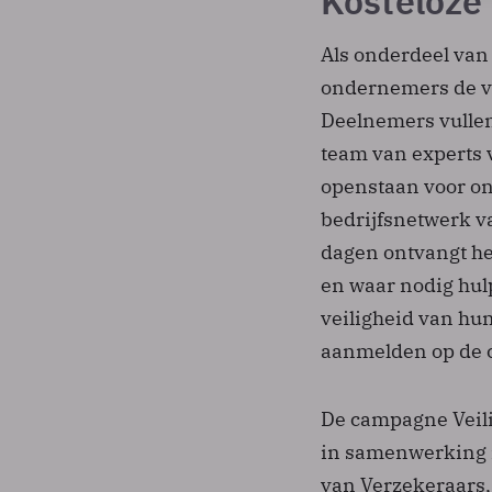
Kosteloze 
Als onderdeel va
ondernemers de ve
Deelnemers vullen
team van experts v
openstaan voor on
bedrijfsnetwerk v
dagen ontvangt he
en waar nodig hul
veiligheid van hun
aanmelden op de
De campagne Veili
in samenwerking m
van Verzekeraars,