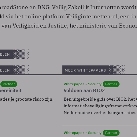
hreadStone en DNG. Veilig Zakelijk Internetten wordt
d via het online platform Veiliginternetten.nl, een ini
 van Veiligheid en Justitie, het ministerie van Econ
ELEN
ELEN
MEER WHITEPAPERS
Partner
Whitepaper
Security
Partner
ereiniteit
Voldoen aan BIO2
ies je grootste risico zijn.
Een uitgebreide gids over BIO2, het 
informatiebeveiligingsframework voo
Nederlandse overheidsorganisaties
Whitepaper
Security
Partner