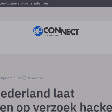
pers
Abonneren
Adverteren
Partners
tijd 2 minuten
0 reacties
derland laat
ven op verzoek hack