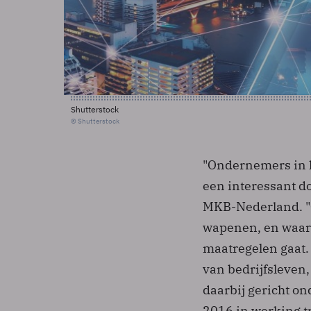
Shutterstock
© Shutterstock
"Ondernemers in h
een interessant do
MKB-Nederland. "O
wapenen, en waart
maatregelen gaat
van bedrijfsleven
daarbij gericht on
2016 in werking tr