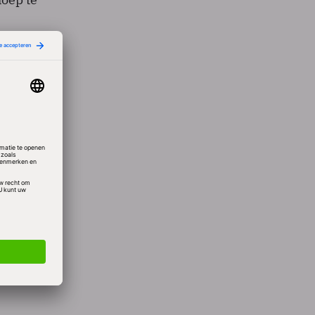
and in.
prek
ff van
t de