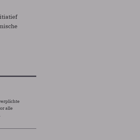
tiatief
omische
verplichte
r alle
.