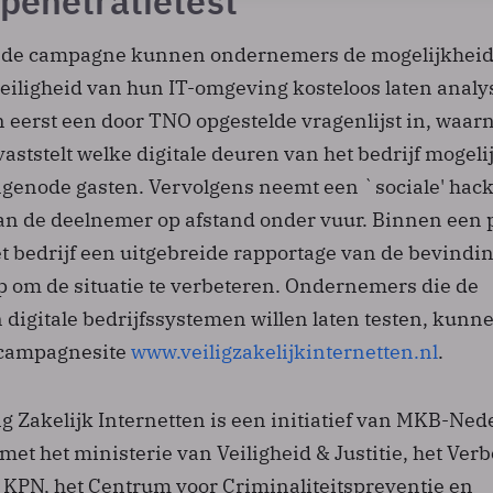
penetratietest
n de campagne kunnen ondernemers de mogelijkhei
iligheid van hun IT-omgeving kosteloos laten analy
 eerst een door TNO opgestelde vragenlijst in, waar
aststelt welke digitale deuren van het bedrijf mogeli
genode gasten. Vervolgens neemt een `sociale' hack
an de deelnemer op afstand onder vuur. Binnen een 
t bedrijf een uitgebreide rapportage van de bevindi
p om de situatie te verbeteren. Ondernemers die de
 digitale bedrijfssystemen willen laten testen, kunn
 campagnesite
www.veiligzakelijkinternetten.nl
.
g Zakelijk Internetten is een initiatief van MKB-Ned
et het ministerie van Veiligheid & Justitie, het Ver
 KPN, het Centrum voor Criminaliteitspreventie en