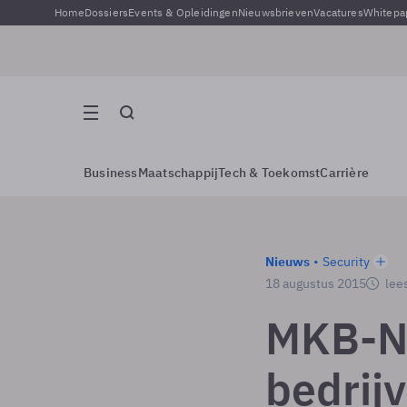
Home
Dossiers
Events & Opleidingen
Nieuwsbrieven
Vacatures
Whitepa
Business
Maatschappij
Tech & Toekomst
Carrière
Nieuws
Security
18 augustus 2015
lees
MKB-Ne
bedrij