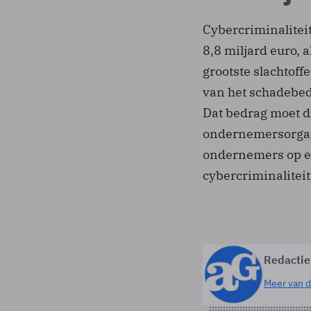
Cybercriminalitei
8,8 miljard euro, 
grootste slachtoff
van het schadebed
Dat bedrag moet d
ondernemersorgani
ondernemers op ee
cybercriminaliteit
Redactie
Meer van d