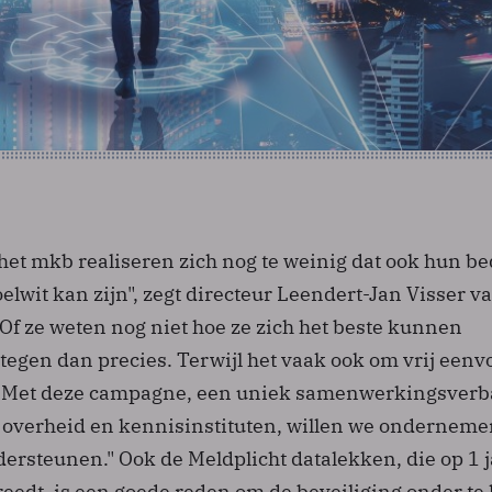
et mkb realiseren zich nog te weinig dat ook hun bed
elwit kan zijn", zegt directeur Leendert-Jan Visser v
f ze weten nog niet hoe ze zich het beste kunnen
egen dan precies. Terwijl het vaak ook om vrij eenv
. Met deze campagne, een uniek samenwerkingsver
, overheid en kennisinstituten, willen we onderneme
dersteunen." Ook de Meldplicht datalekken, die op 1 
eedt, is een goede reden om de beveiliging onder te 