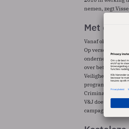
nemen, zegt Visse
Met de bu
Vanaf oktober tre
Op verschillende 
ondernemers/onde
over betere beveil
Veiligheidsadvies
programma, dat i
Criminaliteitsbest
V&J doet de aftrap
campagnebus Die