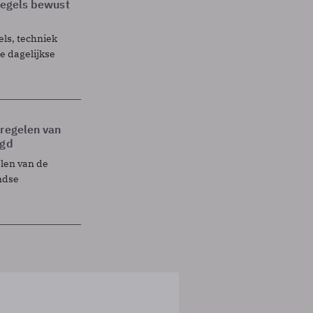
 regels bewust
els, techniek
 dagelijkse
tregelen van
egd
elen van de
ndse