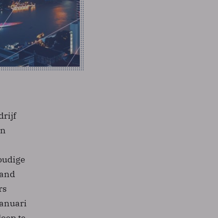
rijf
an
oudige
band
rs
januari
loep te