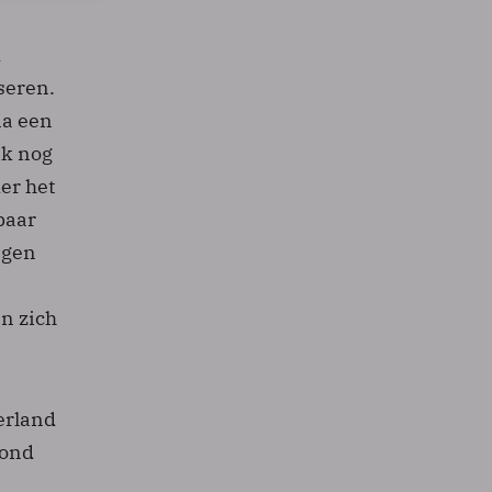
d
seren.
na een
jk nog
er het
paar
ngen
en zich
erland
bond