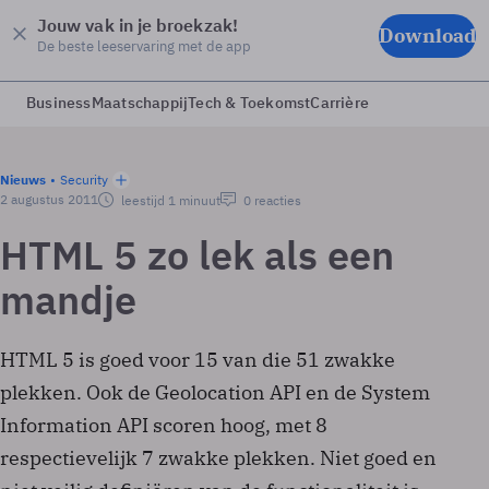
Jouw vak in je broekzak!
Download
De beste leeservaring met de app
Business
Maatschappij
Tech & Toekomst
Carrière
Nieuws
Security
2 augustus 2011
leestijd 1 minuut
0 reacties
HTML 5 zo lek als een
mandje
HTML 5 is goed voor 15 van die 51 zwakke
plekken. Ook de Geolocation API en de System
Information API scoren hoog, met 8
respectievelijk 7 zwakke plekken. Niet goed en