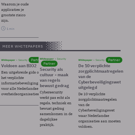
Waarom je oude
applicaties je
grootste risico
zijn.
1 min
MEER WHITEPAPERS
Whitepaper
Security
Partner
Partner
Whitepaper
Security
Whitepaper
Security
Partner
Voldoen aan BIO2
De 10 verplichte
Security als
zorgplichtmaatregelen
Een uitgebreide gids over BIO2,
cultuur - maak
van de
het verplichte
van regels
Cyberbeveiligingswet
informatiebeveiligingsframework
bewust gedrag
uitgelegd
voor alle Nederlandse
Cybersecurity
overheidsorganisaties.
De 10 verplichte
werkt pas echt als
zorgplichtmaatregelen
regels, techniek en
van de
bewust gedrag
Cyberbeveiligingswet
samenkomen in de
waar Nederlandse
dagelijkse
organisaties aan moeten
praktijk.
voldoen.